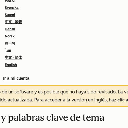
Polski
Svenska
Suomi
中文 - 繁體
Dansk
Norsk
한국어
ไทย
中文 - 简体
English
Ir a mi cuenta
és de un software y es posible que no haya sido revisado.
La v
sido actualizada. Para acceder a la versión en inglés, haz
clic 
 y palabras clave de tema