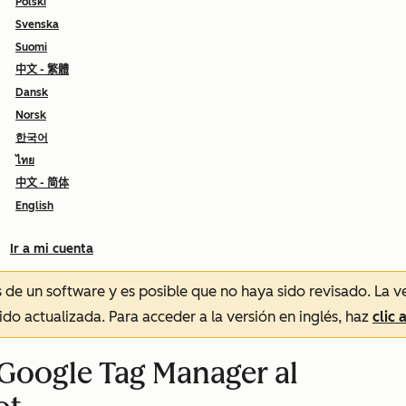
Polski
Svenska
Suomi
中文 - 繁體
Dansk
Norsk
한국어
ไทย
中文 - 简体
English
Ir a mi cuenta
és de un software y es posible que no haya sido revisado.
La v
sido actualizada. Para acceder a la versión en inglés, haz
clic 
 Google Tag Manager al