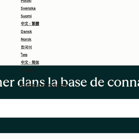
Polski
Svenska
Suomi
中文 - 繁體
Dansk
Norsk
한국어
ไทย
中文 - 简体
English
er dans la base de conn
Accéder à mon compte