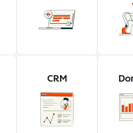
CRM
Do