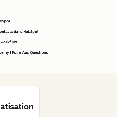
ubSpot
contacts dans HubSpot
e workflow
demy | Foire Aux Questions
tisation