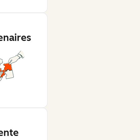
enaires
ente