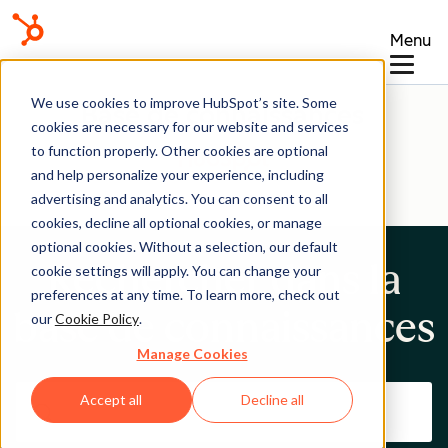
Menu
We use cookies to improve HubSpot’s site. Some
Base de connaissances
cookies are necessary for our website and services
to function properly. Other cookies are optional
and help personalize your experience, including
advertising and analytics. You can consent to all
cookies, decline all optional cookies, or manage
optional cookies. Without a selection, our default
Rechercher dans la
cookie settings will apply. You can change your
preferences at any time. To learn more, check out
base de connaissances
our
Cookie Policy
.
Manage Cookies
Accept all
Decline all