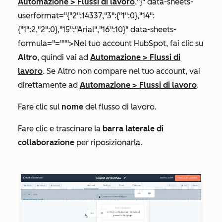
Automazione
>
Flussi di lavoro
."}" data-sheets-
userformat="{"2":14337,"3":{"1":0},"14":
{"1":2,"2":0},"15":"Arial","16":10}" data-sheets-
formula="=""">Nel tuo account HubSpot, fai clic su
Altro
, quindi vai ad
Automazione
>
Flussi di
lavoro
. Se
Altro
non compare nel tuo account, vai
direttamente ad
Automazione
>
Flussi di lavoro
.
Fare clic sul
nome
del flusso di lavoro.
Fare clic e trascinare la
barra laterale di
collaborazione
per riposizionarla.