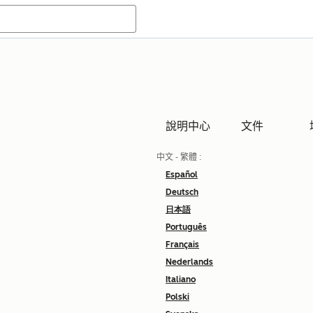
說明中心
文件
中文 - 繁體
:
Español
Deutsch
日本語
Português
Français
Nederlands
Italiano
Polski