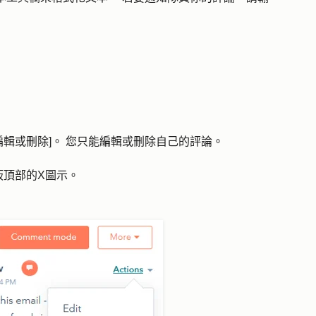
編輯
或
刪除
]。 您只能編輯或刪除自己的評論。
板頂部的
X圖示
。