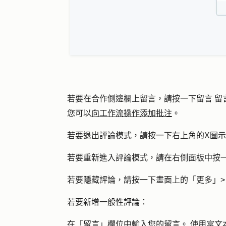
若要在合作側邊欄上留言，請按一下
留
留
言
您可以
向工作流操作添加批注
。
若要退出評論模式，請按一下右上角的
X圖示
若要重新進入評論模式，請在右側面板中按
若要隱藏評論，請按一下畫面上的「
更多
」
若要新增一般性評論：
在「
留言」欄位
中輸入您的留言。
使用富文