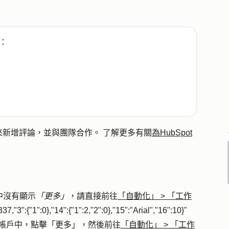
：
新增評論，並與團隊合作。 了解更多有關
為HubSpot
中沒有顯示
「更多」
，請直接前往
「自動化」
>
「工作
,"3":{"1":0},"14":{"1":2,"2":0},"15":"Arial","16":10}"
pot 帳戶中，點擊
「更多」
，然後前往
「自動化」
>
「工作