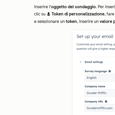
Inserire l'
oggetto del sondaggio
. Per inse
clic su
Token di personalizzazione
, far
contacts
e selezionare un
token
, inserire un
valore 