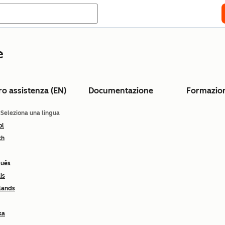
e
ro assistenza (EN)
Documentazione
Formazio
: Seleziona una lingua
ol
ch
guês
is
lands
ka