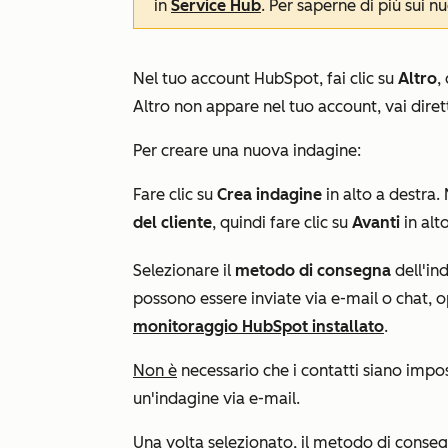
in
Service Hub
. Per saperne di più sui n
Nel tuo account HubSpot, fai clic su
Altro
,
Altro
non appare nel tuo account, vai dir
Per creare una nuova indagine:
Fare clic su
Crea indagine
in alto a destra.
del cliente
, quindi fare clic su
Avanti
in alt
Selezionare il
metodo di consegna
dell'ind
possono essere inviate via e-mail o chat, 
monitoraggio HubSpot installato
.
Non è
necessario che i contatti siano imp
un'indagine via e-mail.
Una volta selezionato, il
metodo di conse