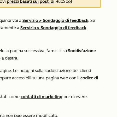
uovi
prezzi basati sui posti di
HubSpot
 quindi vai a
Servizio
>
Sondaggio di feedback
. Se
ettamente a
Servizio
>
Sondaggio di feedback
.
 Nella pagina successiva, fare clic su
Soddisfazione
o a destra.
agine. Le indagini sulla soddisfazione dei clienti
oppure accessibili su una pagina web con il
codice di
ostati come
contatti di marketing
per ricevere
gna
non può essere modificato.