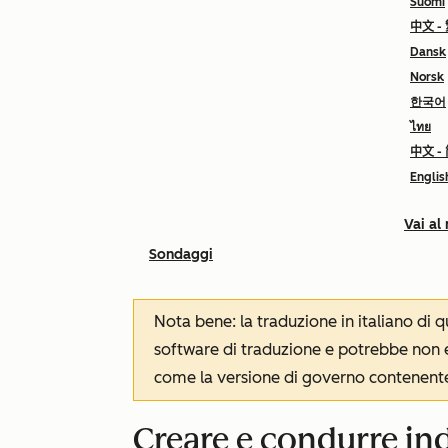
Suomi
中文 -
Dansk
Norsk
한국어
ไทย
中文 -
Englis
Vai al
Sondaggi
Nota bene: la traduzione in italiano di
software di traduzione e potrebbe non es
come la versione di governo contenente 
Creare e condurre ind