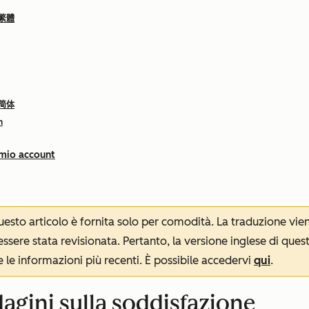
 繁體
 简体
h
 mio account
 questo articolo è fornita solo per comodità. La traduzione v
sere stata revisionata. Pertanto, la versione inglese di ques
le informazioni più recenti. È possibile accedervi
qui
.
agini sulla soddisfazione