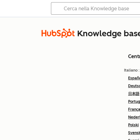
Knowledge bas
Cent
Italiano
Españ
Deuts
日本語
Portu
França
Neder
Polski
Svens