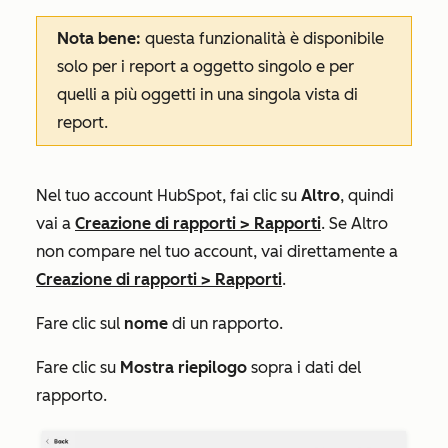
Nota bene:
questa funzionalità è disponibile
solo per i report a oggetto singolo e per
quelli a più oggetti in una singola vista di
report.
Nel tuo account HubSpot, fai clic su
Altro
, quindi
vai a
Creazione di rapporti
>
Rapporti
. Se
Altro
non compare nel tuo account, vai direttamente a
Creazione di rapporti
>
Rapporti
.
Fare clic sul
nome
di un rapporto.
Fare clic su
Mostra riepilogo
sopra i dati del
rapporto.