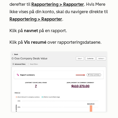
derefter til
Rapportering
>
Rapporter
. Hvis
Mere
ikke vises på din konto, skal du navigere direkte til
Rapportering
>
Rapporter
.
Klik på
navnet
på en rapport.
Klik på
Vis resumé
over rapporteringsdataene.