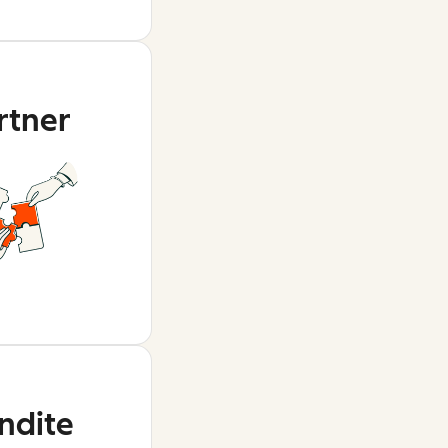
rtner
ndite