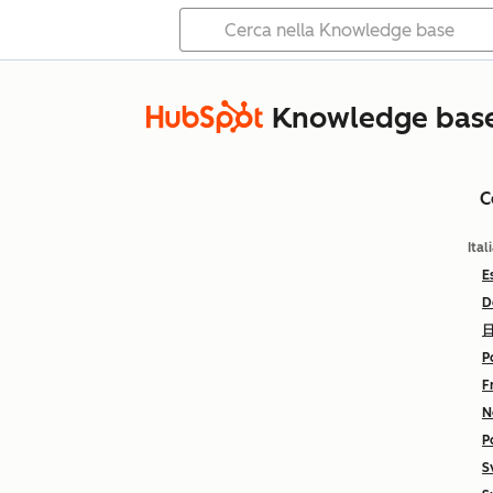
Knowledge bas
C
Ital
E
D
P
F
N
P
S