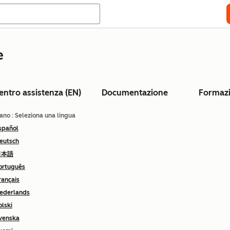
e
entro assistenza (EN)
Documentazione
Formaz
iano
: Seleziona una lingua
spañol
eutsch
日本語
ortuguês
rançais
ederlands
olski
venska