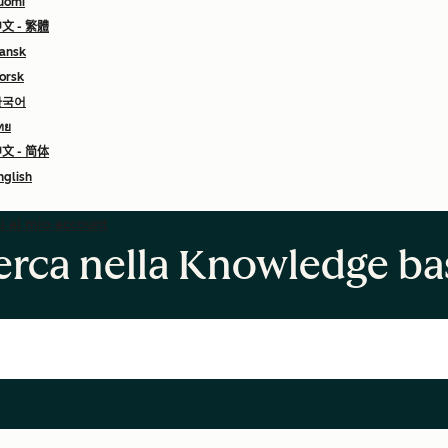
uomi
文 - 繁體
ansk
orsk
한국어
ทย
文 - 简体
nglish
i al mio account
erca nella Knowledge ba