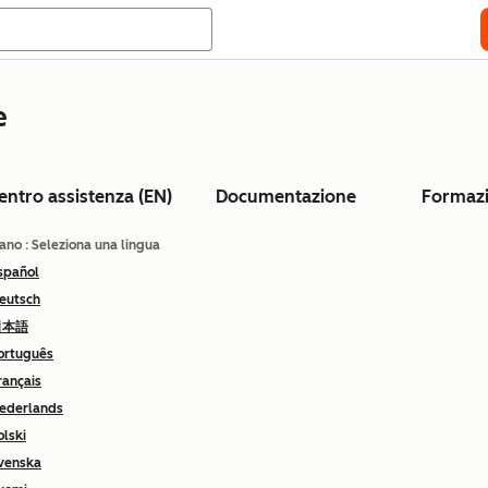
e
entro assistenza (EN)
Documentazione
Formaz
iano
: Seleziona una lingua
spañol
eutsch
日本語
ortuguês
rançais
ederlands
olski
venska