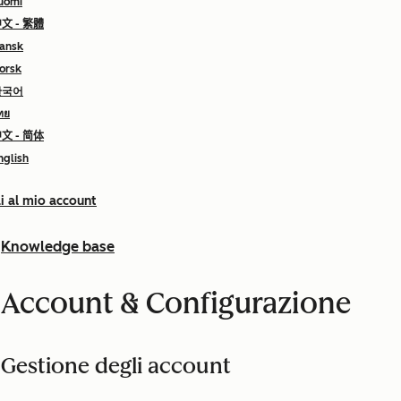
uomi
文 - 繁體
ansk
orsk
한국어
ทย
文 - 简体
nglish
i al mio account
Knowledge base
Account & Configurazione
Gestione degli account