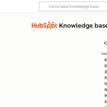
Knowledge bas
C
Ital
E
D
P
F
N
P
S