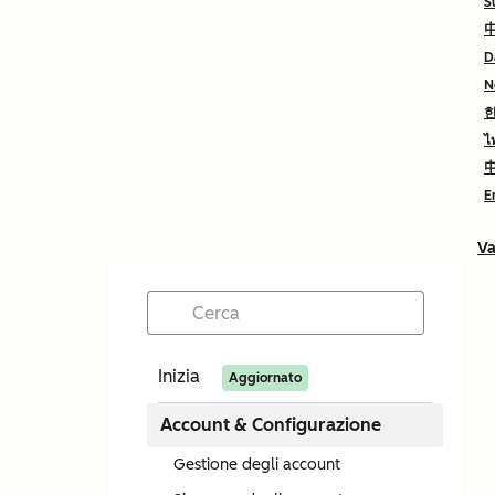
S
中
D
N
ไ
中
E
Va
Inizia
Aggiornato
Account & Configurazione
Gestione degli account