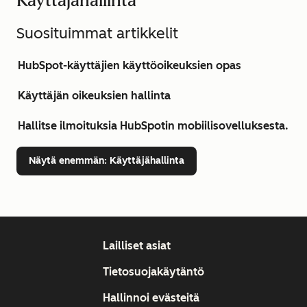
Käyttäjähallinta
Suosituimmat artikkelit
HubSpot-käyttäjien käyttöoikeuksien opas
Käyttäjän oikeuksien hallinta
Hallitse ilmoituksia HubSpotin mobiilisovelluksesta.
Näytä enemmän
: Käyttäjähallinta
Lailliset asiat
Tietosuojakäytäntö
Hallinnoi evästeitä