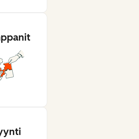
ppanit
ynti