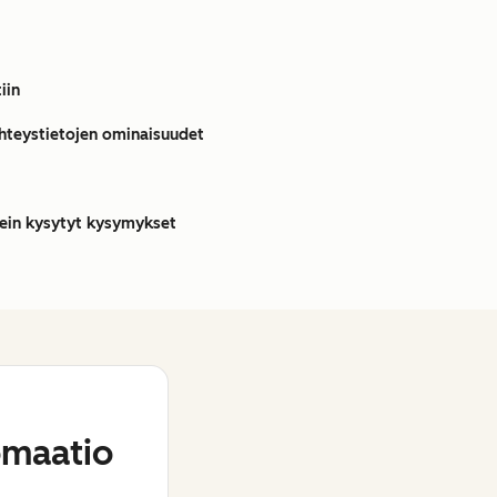
iin
hteystietojen ominaisuudet
sein kysytyt kysymykset
maatio