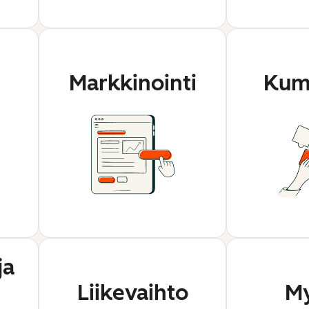
Markkinointi
Kum
ja
Liikevaihto
My