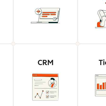
CRM
T