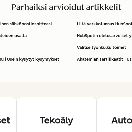
Parhaiksi arvioidut artikkelit
inen sähköpostiosoitteesi
Liitä verkkotunnus HubSpot
hteiden osalta
HubSpotin oletusarvoiset y
Valitse työnkulku toimet
su | Usein kysytyt kysymykset
Akatemian sertifikaatit | U
set
Tekoäly
Auto