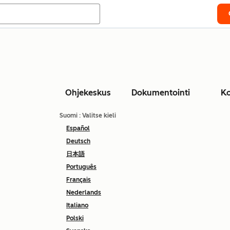
Ohjekeskus
Dokumentointi
Ko
Suomi
: Valitse kieli
Español
Deutsch
日本語
Português
Français
Nederlands
Italiano
Polski