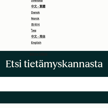
Svenska
中文 - 繁體
Dansk
Norsk
한국어
ไทย
中文 - 简体
English
Siirry tiliini
Etsi tietämyskannasta