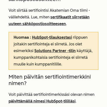
Voit siirtää sertifiointisi Akatemian
Oma tiimi
-
välilehdeltä. Lue, miten
sertifikaatit siirretään
uuteen sähköpostiosoitteeseen
.
Huomaa
:
HubSpot-tilauksestasi
riippuen
joitakin sertifiointeja ei siirretä. Jos olet
esimerkiksi
Solutions Partner -tilin
käyttäjä,
kumppanikohtaisia sertifiointeja ei siirretä
muulle kuin kumppanitilille.
Miten päivitän sertifiointimerkkini
nimen?
Voit päivittää sertifiointimerkissäsi olevan nimen
päivittämällä nimesi HubSpot-tililläsi
.