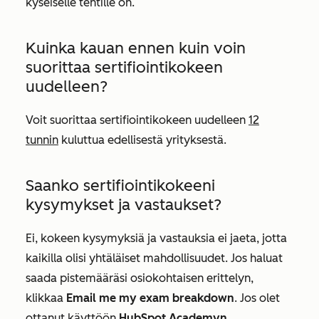
kyseiselle tentille on.
Kuinka kauan ennen kuin voin
suorittaa sertifiointikokeen
uudelleen?
Voit suorittaa sertifiointikokeen uudelleen
12
tunnin
kuluttua edellisestä yrityksestä.
Saanko sertifiointikokeeni
kysymykset ja vastaukset?
Ei, kokeen kysymyksiä ja vastauksia ei jaeta, jotta
kaikilla olisi yhtäläiset mahdollisuudet. Jos haluat
saada pistemääräsi osiokohtaisen erittelyn,
klikkaa
Email me my exam breakdown
. Jos olet
ottanut käyttöön
HubSpot Academyn