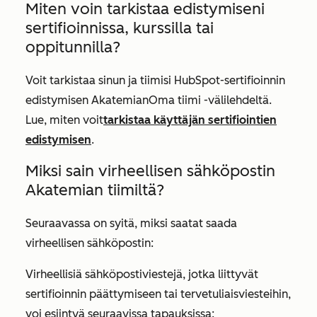
Miten voin tarkistaa edistymiseni
sertifioinnissa, kurssilla tai
oppitunnilla?
Voit tarkistaa sinun ja tiimisi HubSpot-sertifioinnin
edistymisen Akatemian
Oma tiimi
-välilehdeltä.
Lue, miten voit
tarkistaa käyttäjän sertifiointien
edistymisen
.
Miksi sain virheellisen sähköpostin
Akatemian tiimiltä?
Seuraavassa on syitä, miksi saatat saada
virheellisen sähköpostin:
Virheellisiä sähköpostiviestejä, jotka liittyvät
sertifioinnin päättymiseen tai tervetuliaisviesteihin,
voi esiintyä seuraavissa tapauksissa: