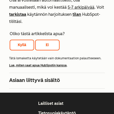
Osa arvostellaan automaattisesti, osa
manuaalisesti, mikä voi kestää
5-7 arkipäivää
. Voit
tarkistaa
käytännön harjoituksen
tilan
HubSpot-
tililtäsi.
Oliko tästä artikkelista apua?
Kyllä
Ei
Tätä lomaketta käytetään vain dokumentaation palautteeseen.
Lue, miten saat apua HubSpotin kanssa
.
Asiaan liittyvä sisältö
Lailliset asiat
Tietosuojakäytäntö