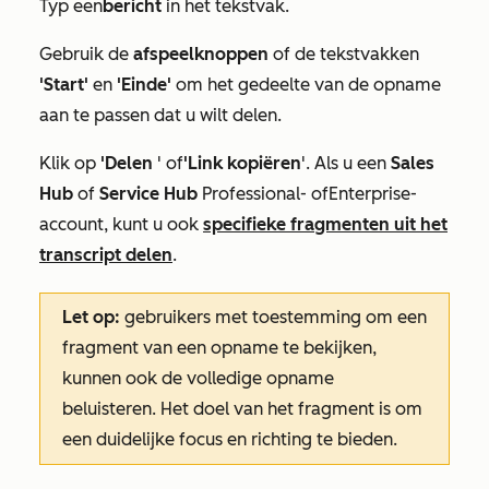
Typ een
bericht
in het tekstvak.
Gebruik de
afspeelknoppen
of de tekstvakken
'Start'
en
'Einde'
om het gedeelte van de opname
aan te passen dat u wilt delen.
Klik op
'Delen
' of
'Link kopiëren
'. Als u een
Sales
Hub
of
Service Hub
Professional-
of
Enterprise-
account
, kunt u ook
specifieke fragmenten uit het
transcript delen
.
Let op:
gebruikers met toestemming om een
fragment van een opname te bekijken,
kunnen ook de volledige opname
beluisteren. Het doel van het fragment is om
een duidelijke focus en richting te bieden.