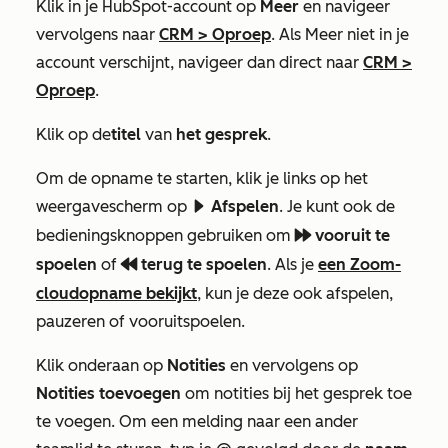
Klik in je HubSpot-account op
Meer
en navigeer
vervolgens naar
CRM
>
Oproep
. Als
Meer
niet in je
account verschijnt, navigeer dan direct naar
CRM
>
Oproep
.
Klik op de
titel
van
het gesprek
.
Om de opname te starten, klik je links op het
weergavescherm op
Afspelen
. Je kunt ook de
playerPlay
bedieningsknoppen gebruiken om
vooruit te
playerFastForward
spoelen
of
terug te spoelen
. Als je
een Zoom-
playerRewind
cloudopname bekijkt
, kun je deze ook afspelen,
pauzeren of vooruitspoelen.
Klik onderaan op
Notities
en vervolgens op
Notities toevoegen
om notities bij het gesprek toe
te voegen. Om een melding naar een ander