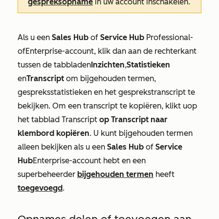
gespreksopname
in uw account inschakelen.
Als u een
Sales Hub
of
Service Hub
Professional-
of
Enterprise-account
, klik dan aan de rechterkant
tussen de tabbladen
Inzichten
,
Statistieken
en
Transcript
om bijgehouden termen,
gespreksstatistieken en het gesprekstranscript te
bekijken. Om een transcript te kopiëren,
klikt u
op
het
tabblad
Transcript
op Transcript naar
klembord kopiëren
. U
kunt bijgehouden termen
alleen bekijken als u een
Sales Hub
of
Service
Hub
Enterprise-account
hebt en een
superbeheerder
bijgehouden termen
heeft
toegevoegd
.