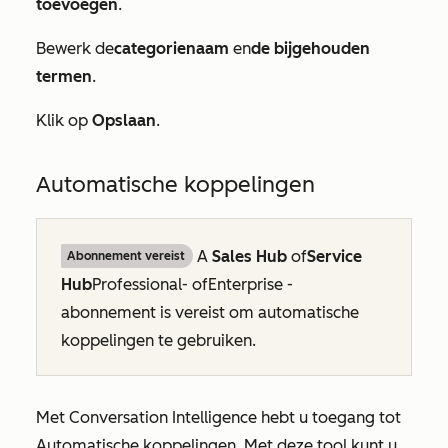
toevoegen
.
Bewerk de
categorienaam
en
de bijgehouden
termen
.
Klik op
Opslaan
.
Automatische koppelingen
A
Sales Hub
of
Service
Abonnement vereist
Hub
Professional-
of
Enterprise
-
abonnement is vereist om automatische
koppelingen te gebruiken.
Met Conversation Intelligence hebt u toegang tot
Automatische koppelingen. Met deze tool kunt u