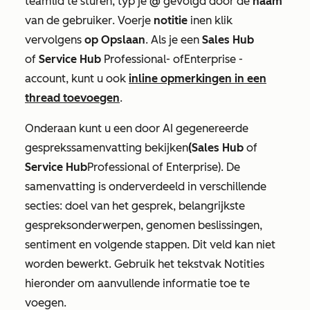
teamlid te sturen, typ je
@
gevolgd door de
naam
van de gebruiker
. Voer
je
notitie
in
en klik
vervolgens
op Opslaan
. Als je een
Sales Hub
of
Service Hub
Professional-
of
Enterprise
-
account, kunt u ook
inline opmerkingen in een
thread toevoegen
.
Onderaan kunt u een door AI gegenereerde
gesprekssamenvatting bekijken
(
Sales Hub
of
Service
Hub
Professional
of
Enterprise
). De
samenvatting is onderverdeeld in verschillende
secties: doel van het gesprek, belangrijkste
gespreksonderwerpen, genomen beslissingen,
sentiment en volgende stappen. Dit veld kan niet
worden bewerkt. Gebruik het tekstvak
Notities
hieronder om aanvullende informatie toe te
voegen.