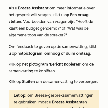
Als u
Breeze Assistant
om meer informatie over
het gesprek wilt vragen, klikt u
op Een vraag
stellen
. Voorbeelden van vragen zijn: "Heeft de
klant een budget genoemd?" of "Wat was de
algemene toon van de spreker?"
Om feedback te geven op de samenvatting, klikt
u op het
pictogram
omhoog of
duim omlaag
.
duim
Klik op het
pictogram 'Bericht kopiëren
' om de
samenvatting te kopiëren.
Klik op
Sluiten
om de samenvatting te verbergen.
Let op:
om Breeze-gesprekssamenvattingen
te gebruiken, moet u
Breeze Assistant
en