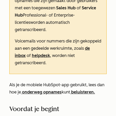
opnames die zijn gemaakt door gebruikers
met een toegewezen
Sales Hub
of
Service
Hub
Professional-
of
Enterprise-
licenties
worden automatisch
getranscribeerd.
Voicemails voor nummers die zijn gekoppeld
aan een gedeelde werkruimte, zoals
de
inbox
of
helpdesk
, worden niet
getranscribeerd.
Als je de mobiele HubSpot-app gebruikt, lees dan
hoe je
onderweg opnames
kunt
beluisteren.
Voordat je begint