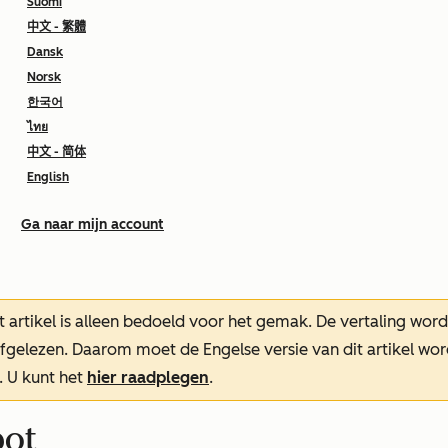
Suomi
中文 - 繁體
Dansk
Norsk
한국어
ไทย
中文 - 简体
English
Ga naar mijn account
t artikel is alleen bedoeld voor het gemak.
De vertaling wor
oefgelezen. Daarom moet de Engelse versie van dit artikel w
. U kunt het
hier raadplegen
.
pot