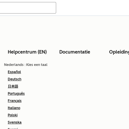
Helpcentrum (EN)
Documentatie
Opleidin
Nederlands
: Kies een taal
Español
Deutsch
日本語
Português
Français
Italiano
Polski
Svenska