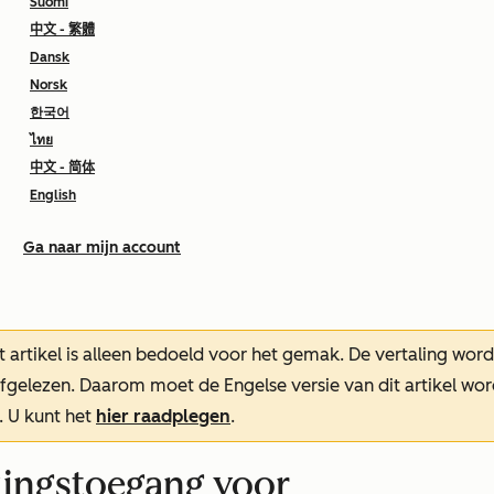
Suomi
中文 - 繁體
Dansk
Norsk
한국어
ไทย
中文 - 简体
English
Ga naar mijn account
t artikel is alleen bedoeld voor het gemak.
De vertaling wor
oefgelezen. Daarom moet de Engelse versie van dit artikel w
. U kunt het
hier raadplegen
.
ingstoegang voor