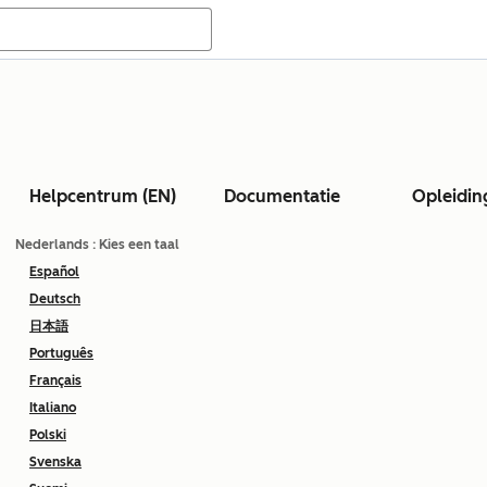
Helpcentrum (EN)
Documentatie
Opleidin
Nederlands
: Kies een taal
Español
Deutsch
日本語
Português
Français
Italiano
Polski
Svenska