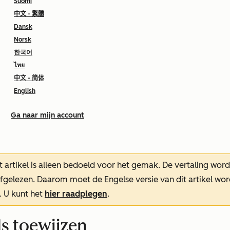
Suomi
中文 - 繁體
Dansk
Norsk
한국어
ไทย
中文 - 简体
English
Ga naar mijn account
t artikel is alleen bedoeld voor het gemak.
De vertaling wor
oefgelezen. Daarom moet de Engelse versie van dit artikel w
. U kunt het
hier raadplegen
.
s toewijzen