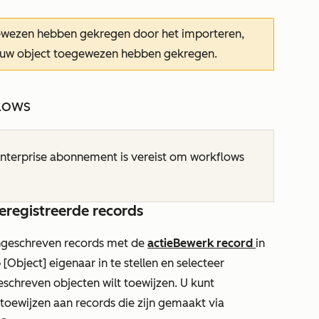
ewezen hebben gekregen door het importeren,
euw object toegewezen hebben gekregen.
lows
nterprise
abonnement is vereist om workflows
geregistreerde records
ingeschreven records met de
actie
Bewerk record
in
p
[Object] eigenaar
in te stellen en selecteer
schreven objecten wilt toewijzen. U kunt
oewijzen aan records die zijn gemaakt via