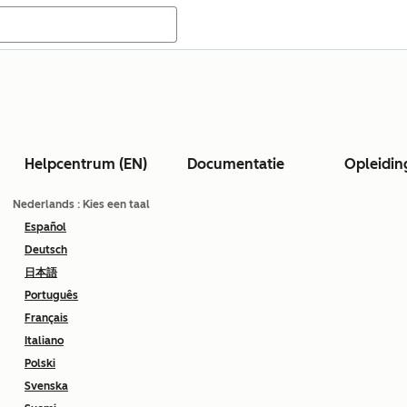
Helpcentrum (EN)
Documentatie
Opleidin
Nederlands
: Kies een taal
Español
Deutsch
日本語
Português
Français
Italiano
Polski
Svenska