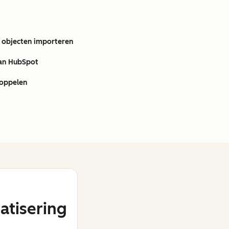
 objecten importeren
an HubSpot
koppelen
tisering