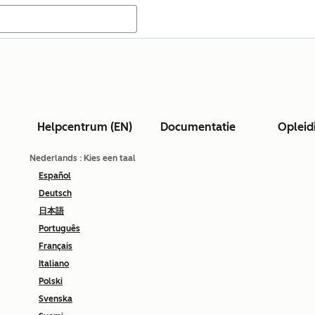
Helpcentrum (EN)
Documentatie
Opleid
Nederlands
: Kies een taal
Español
Deutsch
日本語
Português
Français
Italiano
Polski
Svenska