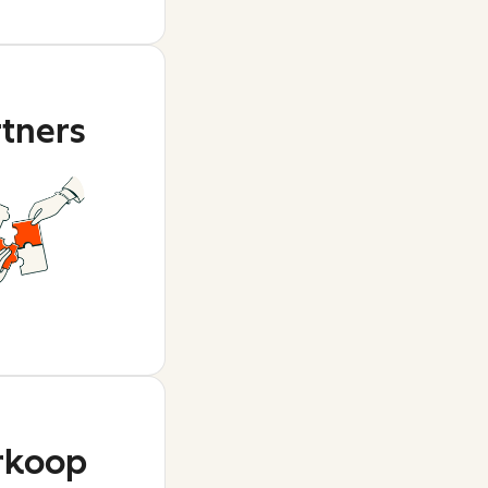
rtners
rkoop