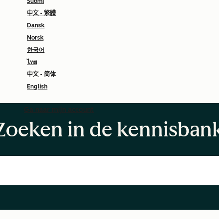
Suomi
中文 - 繁體
Dansk
Norsk
한국어
ไทย
中文 - 简体
English
Ga naar mijn account
Zoeken in de kennisban