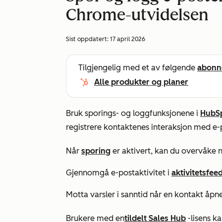
Chrome-utvidelsen
Sist oppdatert:
17 april 2026
Tilgjengelig med et av følgende
abonn
Alle produkter og planer
Bruk
sporings-
og
loggfunksjonene
i
HubSp
registrere kontaktenes interaksjon med e-
Når
sporing
er aktivert, kan du overvåke n
Gjennomgå e-postaktivitet i
aktivitetsfee
Motta varsler i sanntid når en kontakt åpn
Brukere med en
tildelt
Sales Hub
-lisens ka