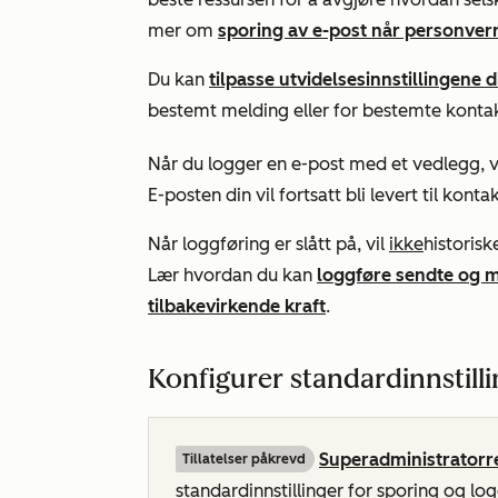
mer om
sporing av e-post når personverni
Du kan
tilpasse utvidelsesinnstillingene d
bestemt melding eller for bestemte konta
Når du logger en e-post med et vedlegg, 
E-posten din vil fortsatt bli levert til ko
Når loggføring er slått på, vil
ikke
historis
Lær hvordan du kan
loggføre sendte og 
tilbakevirkende kraft
.
Konfigurer standardinnstilli
Superadministratorre
Tillatelser påkrevd
standardinnstillinger for sporing og log