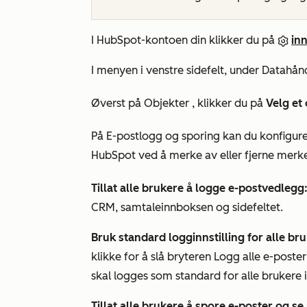
I HubSpot-kontoen din klikker du på
inn
I menyen i venstre sidefelt, under
Datahån
Øverst på
Objekter
, klikker du på
Velg et 
På
E-postlogg og sporing
kan du konfigure
HubSpot ved å merke av eller fjerne merk
Tillat alle brukere å logge e-postvedlegg
CRM, samtaleinnboksen og sidefeltet.
Bruk standard logginnstilling for alle br
klikke for å slå bryteren
Logg alle e-poste
skal logges som standard for alle brukere 
Tillat alle brukere å spore e-poster og s