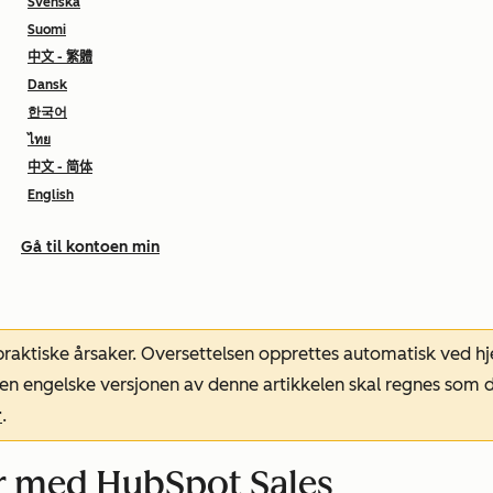
Svenska
Suomi
中文 - 繁體
Dansk
한국어
ไทย
中文 - 简体
English
Gå til kontoen min
 praktiske årsaker. Oversettelsen opprettes automatisk ved 
. Den engelske versjonen av denne artikkelen skal regnes so
r
.
er med HubSpot Sales