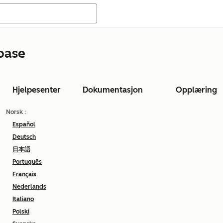
base
Hjelpesenter
Dokumentasjon
Opplæring
Norsk
:
Español
Deutsch
日本語
Português
Français
Nederlands
Italiano
Polski