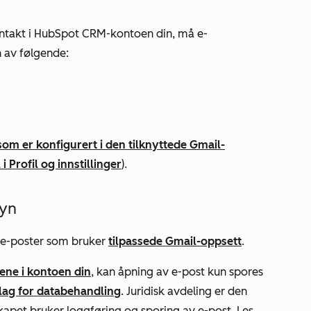
kontakt i HubSpot CRM-kontoen din, må e-
 av følgende:
 som er konfigurert i den tilknyttede Gmail-
 i
Profil og innstillinger
).
syn
r e-poster som bruker
tilpassede Gmail-oppsett
.
gene i kontoen din
, kan åpning av e-post kun spores
nlag for databehandling
. Juridisk avdeling er den
kapet bruker loggføring og sporing av e-post. Les