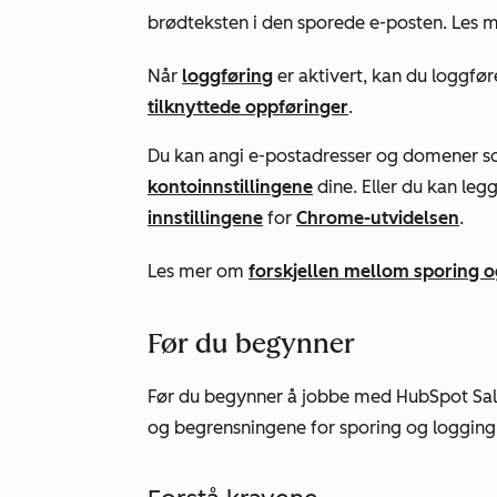
brødteksten i den sporede e-posten. Les
Når
loggføring
er aktivert, kan du loggfø
tilknyttede oppføringer
.
Du kan angi e-postadresser og domener som
kontoinnstillingene
dine. Eller du kan leg
innstillingene
for
Chrome-utvidelsen
.
Les mer om
forskjellen mellom sporing o
Før du begynner
Før du begynner å jobbe med HubSpot Sal
og begrensningene for sporing og logging