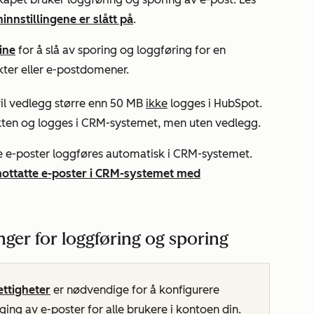
nnstillingene er slått på
.
ine
for å slå av sporing og loggføring for en
kter eller e-postdomener.
vil vedlegg større enn 50 MB
ikke
logges i HubSpot.
ntakten og logges i CRM-systemet, men uten vedlegg.
ke e-poster loggføres automatisk i CRM-systemet.
mottatte e-poster i CRM-systemet med
nger for loggføring og sporing
ttigheter
er nødvendige for å konfigurere
ging av e-poster for alle brukere i kontoen din.