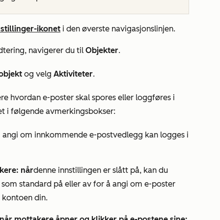
stillinger-ikonet
i den øverste navigasjonslinjen.
dtering
, navigerer du til
Objekter
.
objekt
og velg
Aktiviteter
.
re hvordan e-poster skal spores eller loggføres i
et i følgende avmerkingsbokser:
:
angi om innkommende e-postvedlegg kan logges i
ukere: når
denne innstillingen er slått på, kan du
r som standard
på eller av for å angi om e-poster
i kontoen din.
e når mottakere åpner og klikker på e-postene sine: