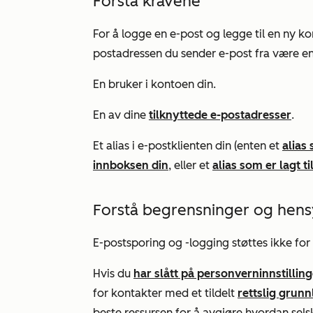
Forstå kravene
For å logge en e-post og legge til en ny 
postadressen du sender e-post fra være en
En bruker i kontoen din.
En av dine
tilknyttede e-postadresser
.
Et alias i e-postklienten din (enten et
alias
innboksen din
, eller et
alias som er lagt til
Forstå begrensninger og hen
E-postsporing og -logging støttes ikke fo
Hvis du
har slått på personverninnstillin
for kontakter med et tildelt
rettslig grun
beste ressursen for å avgjøre hvordan sels