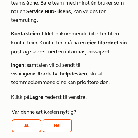
teams åpne
. Bare team med minst én bruker som
har en
Service Hub-
lisens
, kan velges for
teamruting.
Kontakteier:
tildel innkommende billetter til en
eier tilordnet sin
kontakteier. Kontakten må ha en
post
og spores med en informasjonskapsel.
Ingen
: samtalen vil bli sendt til
visningen
«Ufordelt»
i
helpdesken
, slik at
teammedlemmene dine kan prioritere den.
Klikk på
Lagre
nederst til venstre.
Var denne artikkelen nyttig?
Ja
Nei