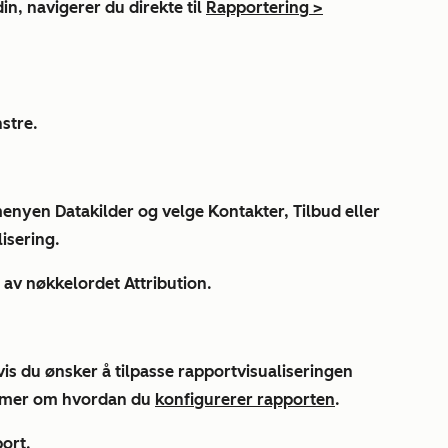
in, navigerer du direkte til
Rapportering
>
.
stre.
nmenyen
Datakilder
og velge
Kontakter
,
Tilbud
eller
lisering
.
lp av nøkkelordet
Attribution
.
s du ønsker å tilpasse rapportvisualiseringen
t mer om hvordan du
konfigurerer rapporten
.
port
.