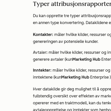
Typer attribusjonsrapporte
Du kan opprette tre typer attribusjonsrap
en annen type konvertering. Datakildene e
Kontakter:
måler hvilke kilder, ressurser 
genereringen av potensielle kunder.
Avtaler
:
måler hvilke kilder, ressurser og 
generere avtaler (kun
Marketing Hub
Enter
Inntekter:
måler hvilke kilder, ressurser o
inntektene (kun
Marketing Hub
Enterprise
)
Hver datakilde gir deg mulighet til å oppr
fullstendig oversikt over effekten av mark
opererer med en traktmodell, kan du tenke
avtaleopprettelse og inntekter som henho