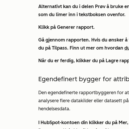
Alternativt kan du i delen
Prøv å bruke en
som du limer inn i tekstboksen ovenfor.
Klikk på
Generer rapport
.
Gå gjennom rapporten. Hvis du ønsker å ti
du på
Tilpass
. Finn ut mer om hvordan
d
Når du er ferdig, klikker du på
Lagre rap
Egendefinert bygger for attri
Den egendefinerte rapportbyggeren for attri
analysere flere datakilder eller datasett p
hendelsesdata.
I HubSpot-kontoen din klikker du på
Mer,