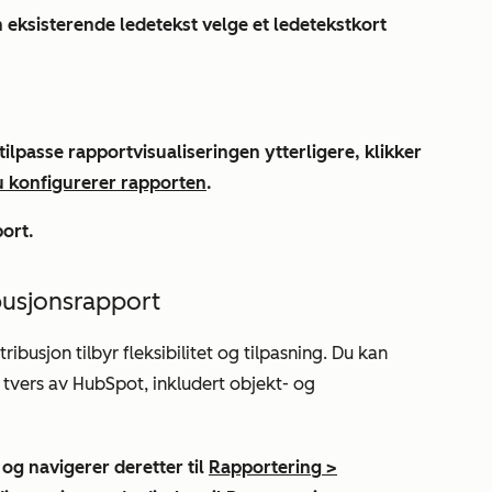
 eksisterende ledetekst
velge et
ledetekstkort
lpasse rapportvisualiseringen ytterligere, klikker
u konfigurerer rapporten
.
port
.
busjonsrapport
busjon tilbyr fleksibilitet og tilpasning. Du kan
å tvers av HubSpot, inkludert objekt- og
 og navigerer deretter til
Rapportering
>