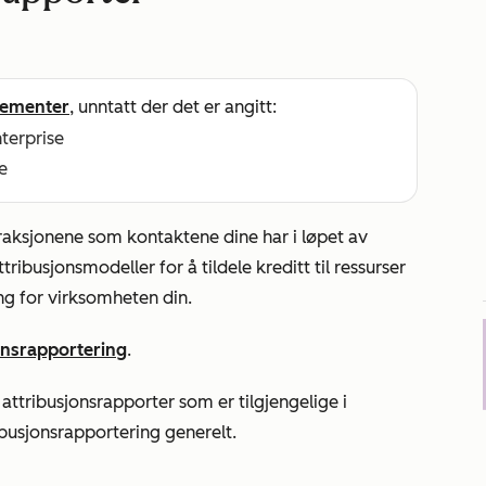
ementer
, unntatt der det er angitt:
nterprise
e
eraksjonene som kontaktene dine har i løpet av
ribusjonsmodeller for å tildele kreditt til ressurser
ng for virksomheten din.
jonsrapportering
.
ttribusjonsrapporter som er tilgjengelige i
busjonsrapportering generelt.