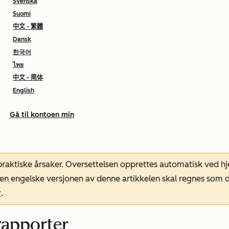
Svenska
Suomi
中文 - 繁體
Dansk
한국어
ไทย
中文 - 简体
English
Gå til kontoen min
 praktiske årsaker. Oversettelsen opprettes automatisk ved 
. Den engelske versjonen av denne artikkelen skal regnes so
r
.
rapporter