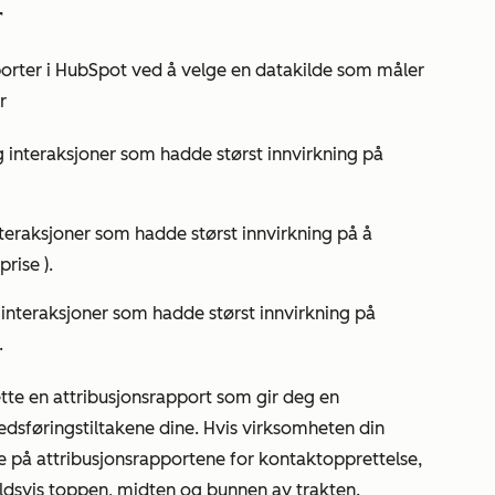
r
porter i HubSpot ved å velge en datakilde som måler
r
og interaksjoner som hadde størst innvirkning på
interaksjoner som hadde størst innvirkning på å
prise
).
g interaksjoner som hadde størst innvirkning på
.
ette en attribusjonsrapport som gir deg en
edsføringstiltakene dine. Hvis virksomheten din
 på attribusjonsrapportene for kontaktopprettelse,
ldsvis toppen, midten og bunnen av trakten.