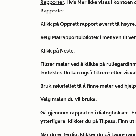
Rapporter
. Hvis
Mer
ikke vises i kontoen d
Rapporter
.
Klikk på Opprett
rapport
øverst til høyre
Velg
Malrapportbibliotek
i menyen til ven
Klikk på
Neste
.
Filtrer maler ved å klikke på rullegardi
Inntekter
. Du kan også filtrere etter
visua
Bruk
søkefeltet
til å finne maler ved hje
Velg
malen
du vil bruke.
Gå gjennom rapporten i dialogboksen. Hvi
ytterligere, klikker du på
Tilpass
. Finn u
Når du er ferdig, klikker du på
Lagre rap