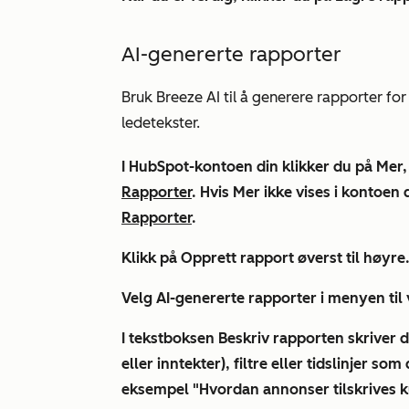
AI-genererte rapporter
Bruk Breeze AI til å generere rapporter fo
ledetekster.
I HubSpot-kontoen din klikker du på
Mer,
Rapporter
. Hvis
Mer
ikke vises i kontoen d
Rapporter
.
Klikk på Opprett
rapport
øverst til høyre
Velg
AI-genererte rapporter
i menyen til 
I tekstboksen
Beskriv rapporten
skriver
d
eller inntekter), filtre eller tidslinjer so
eksempel "Hvordan annonser tilskrives ku