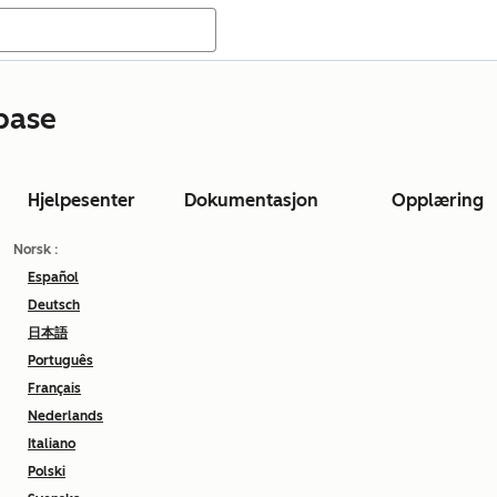
base
Hjelpesenter
Dokumentasjon
Opplæring
Norsk
:
Español
Deutsch
日本語
Português
Français
Nederlands
Italiano
Polski