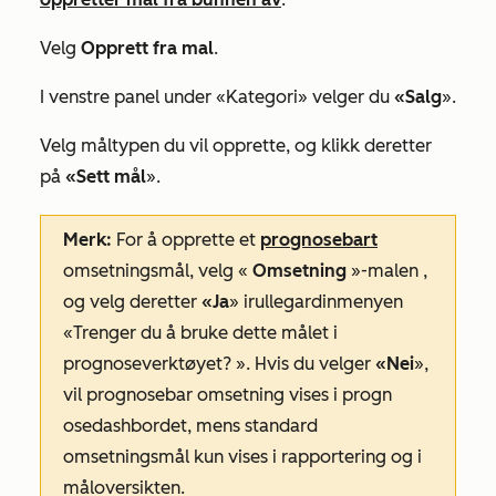
Velg
Opprett fra mal
.
I venstre panel under
«Kategori
» velger du
«Salg
».
Velg måltypen du vil opprette, og klikk deretter
på
«Sett mål
».
Merk:
For å opprette et
prognosebart
omsetningsmål, velg
«
Omsetning
»-malen
,
og velg deretter
«Ja
» i
rullegardinmenyen
«Trenger du å bruke dette målet i
prognoseverktøyet?
». Hvis du velger
«Nei
»,
vil prognosebar omsetning vises i
progn
osedashbordet, mens standard
omsetningsmål kun vises i rapportering og i
måloversikten.