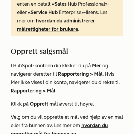
enten en betalt
«Sales
Hub Professional»-
eller
«Service Hub
Enterprise»-lisens
. Les
mer om
hvordan du administrerer
målrettigheter for brukere
.
Opprett salgsmål
I HubSpot-kontoen din klikker du på
Mer
og
navigerer deretter til
Rapportering
>
Mål
. Hvis
Mer
ikke vises i din konto, navigerer du direkte til
Rapportering
>
Mål
.
Klikk på
Opprett mål
øverst til høyre.
Velg om du vil opprette et mål ved hjelp av en mal
eller fra bunnen av. Les mer om
hvordan du
oppretter mål fra bunnen av
.