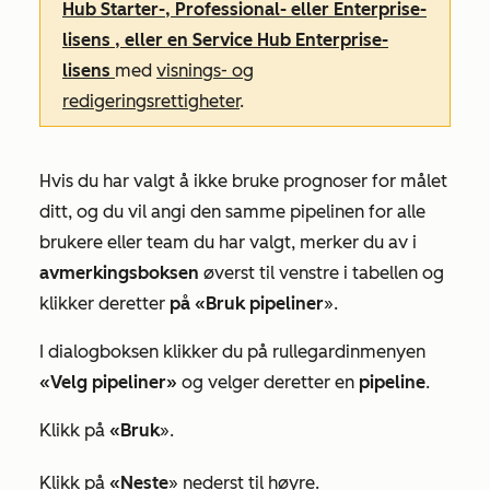
Hub
Starter-, Professional-
eller
Enterprise-
lisens
, eller en
Service
Hub
Enterprise-
lisens
med
visnings- og
redigeringsrettigheter
.
Hvis du har valgt å ikke bruke prognoser for målet
ditt, og du vil angi den samme pipelinen for alle
brukere eller team du har valgt, merker du av i
avmerkingsboksen
øverst til venstre i tabellen og
klikker deretter
på «Bruk pipeliner
».
I dialogboksen klikker du på rullegardinmenyen
«Velg pipeliner»
og velger deretter en
pipeline
.
Klikk på
«Bruk
».
Klikk på
«Neste
» nederst til høyre.