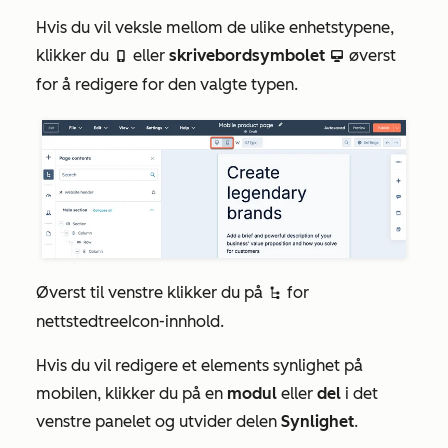
Hvis du vil veksle mellom de ulike enhetstypene,
klikker du
eller
skrivebordsymbolet
øverst
mobile
desktop
for å redigere for den valgte typen.
Øverst til venstre klikker du på
for
siteTreeIcon
nettstedtreeIcon-innhold.
Hvis du vil redigere et elements synlighet på
mobilen, klikker du på en
modul
eller
del
i det
venstre panelet og utvider delen
Synlighet
.