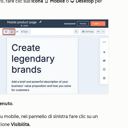
, fare clic sull'
icona
Mobile
o
Desktop
per
mobile
desktop
enuto
.
u mobile, nel pannello di sinistra fare clic su un
zione
Visibilità
.