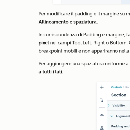
Per modificare il padding e il margine su m
Allineamento e spaziatura
.
In corrispondenza di
Padding e margine
, f
pixel
nei campi
Top
,
Left
,
Right
o
Bottom
.
breakpoint mobili e non appariranno nella
Per aggiungere una spaziatura uniforme a tut
a tutti i lati
.