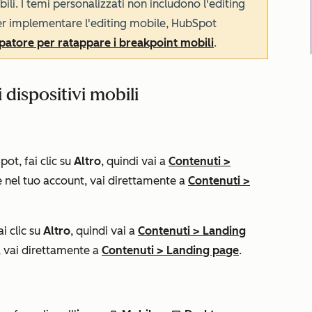
ili. I temi personalizzati non includono l'editing
er implementare l'editing mobile, HubSpot
patore per ratappare i breakpoint mobili
.
 dispositivi mobili
ot, fai clic su
Altro
, quindi vai a
Contenuti
>
nel tuo account, vai direttamente a
Contenuti
>
i clic su
Altro
, quindi vai a
Contenuti
>
Landing
 vai direttamente a
Contenuti
>
Landing page
.