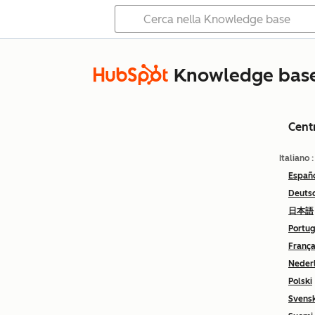
Knowledge bas
Cent
Italiano
Españ
Deuts
日本語
Portu
França
Neder
Polski
Svens