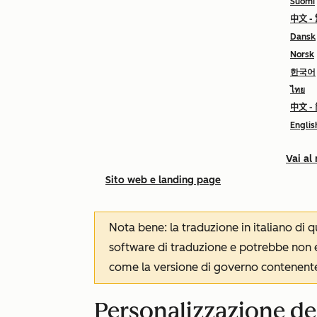
Suomi
中文 -
Dansk
Norsk
한국어
ไทย
中文 -
Englis
Vai al
Sito web e landing page
Nota bene: la traduzione in italiano di
software di traduzione e potrebbe non es
come la versione di governo contenente 
Personalizzazione de