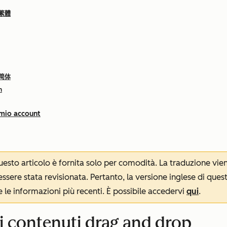
 繁體
 简体
h
 mio account
 questo articolo è fornita solo per comodità. La traduzione v
sere stata revisionata. Pertanto, la versione inglese di ques
le informazioni più recenti. È possibile accedervi
qui
.
i contenuti drag and drop