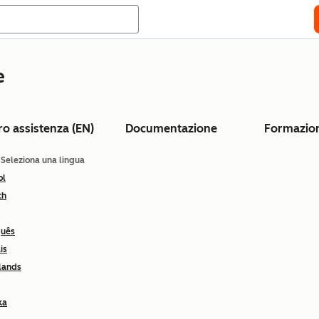
e
ro assistenza (EN)
Documentazione
Formazio
: Seleziona una lingua
ol
ch
guês
is
lands
ka