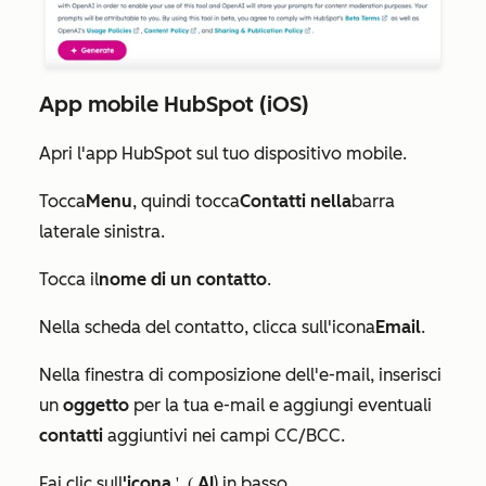
App mobile HubSpot (iOS)
Apri l'app HubSpot sul tuo dispositivo mobile.
Tocca
Menu
, quindi tocca
Contatti nella
barra
laterale sinistra.
Tocca il
nome di un contatto
.
Nella scheda del contatto, clicca sull'icona
Email
.
Nella finestra di composizione dell'e-mail, inserisci
un
oggetto
per la tua e-mail e aggiungi eventuali
contatti
aggiuntivi nei campi
CC/BCC
.
Fai clic sull
'icona
AI
) in basso.
dell'intelligenza artificiale (