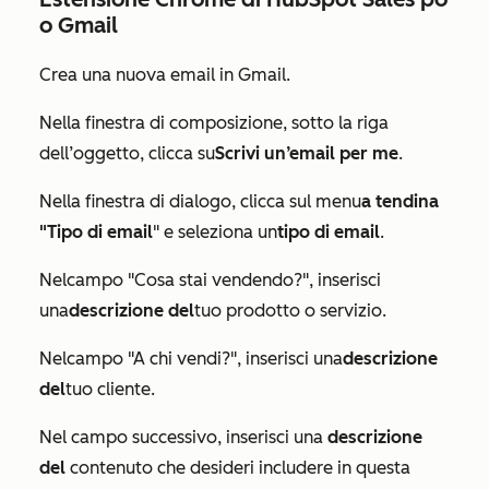
o Gmail
Crea una nuova email in Gmail.
Nella finestra di composizione, sotto la riga
dell’oggetto, clicca su
Scrivi un’email per me
.
Nella finestra di dialogo, clicca sul menu
a tendina
"Tipo di email
" e seleziona un
tipo di email
.
Nel
campo "Cosa stai vendendo?
", inserisci
una
descrizione del
tuo prodotto o servizio.
Nel
campo "A chi vendi?"
, inserisci una
descrizione
del
tuo cliente.
Nel campo successivo, inserisci una
descrizione
del
contenuto che desideri includere in questa