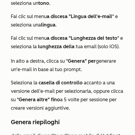
seleziona un
tono
.
Fai clic sul menu
a discesa "Lingua dell'e-mail
" e
seleziona una
lingua
.
Fai clic sul menu
a discesa "Lunghezza del testo
" e
seleziona la
lunghezza della
tua email (solo iOS).
In alto a destra, clicca su "
Genera" per
generare
un'e-mail in base al tuo prompt.
Seleziona la
casella di controllo
accanto a una
versione dell’e-mail per selezionarla, oppure clicca
su "
Genera altre" fino
a 5 volte per sessione per
creare versioni aggiuntive.
Genera riepiloghi