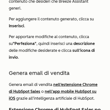
contenuto che desideri che Breeze Assistant
generi.
Per aggiungere il contenuto generato, clicca su
Inserisci
.
Per apportare modifiche al contenuto, clicca
su
"Perfeziona"
, quindi inserisci una
descrizione
delle modifiche desiderate e clicca
sull'icona di
invio
.
Genera email di vendita
Genera email di vendita
nell’estensione Chrome
di HubSpot Sales
o
nell’app mobile HubSpot su
iOS
grazie all’intelligenza artificiale di HubSpot.
Estensione Chrome di HubSpot Sales p
o