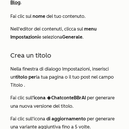
Blog
.
Fai clic sul
nome
del tuo contenuto.
Nell'editor dei contenuti, clicca sul
menu
Impostazioni
e seleziona
Generale
.
Crea un titolo
Nella finestra di dialogo
Impostazioni
, inserisci
un
titolo per
la tua pagina o il tuo post nel
campo
Titolo
.
Fai clic sull
'icona
ChatconteBBrAI
per generare
artificialIntelligence
una nuova versione del titolo.
Fai clic sull'icona
di aggiornamento
per generare
una variante aggiuntiva fino a 5 volte.