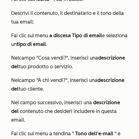
Descrivi il contenuto, il destinatario e il tono della
tua email:
Fai clic sul menu
a discesa Tipo di email
e seleziona
un
tipo di email
.
Nel
campo "Cosa vendi?
", inserisci una
descrizione
del
tuo prodotto o servizio.
Nel
campo "A chi vendi?"
, inserisci una
descrizione
del
tuo cliente.
Nel campo successivo, inserisci una
descrizione
del
contenuto che desideri includere in questa
email.
Fai clic sul menu a tendina "
Tono dell'e-mail
" e