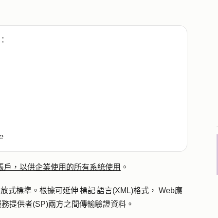
：
e
 帳戶，以供企業使用的所有系統使用
。
放式標準。根據可延伸 標記 語言(XML)格式， Web應
和服務提供者(SP)兩方之間傳輸驗證資料。