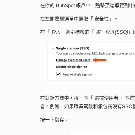
在你的 HubSpot 帳戶中，點擊頂端導覽列中
在左側邊欄選單中選取「
安全性
」。
在「
登入
」索引標籤的「
單一登入(SSO)
」
在對話方塊中，按一下「
選擇使用者
」下拉
者。例如，如果職業駕駛和承包商沒有SSO
按一下
儲存
。