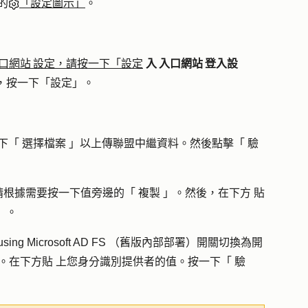
的
「設定圖示」
。
口網站 設定，請按一下「設定
入 入口網站 登入設
，按一下「
設定
」。
下「
選擇檔案
」以上傳聯盟中繼資料。然後點擊「
驗
請根據需要按一下值旁邊的「
複製
」。然後，在下方
貼
」。
 using
Microsoft AD FS （舊版內部部署）
開關切換為開
。在下方
貼
上您身分識別提供者的值。按一下「
驗