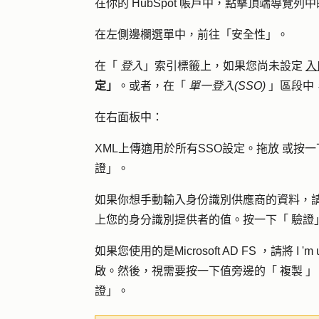
在你的 HubSpot 帳戶中，點擊頂端導覽列中
在左側邊欄選單中，前往「
安全性
」。
在「
登入
」索引標籤上，如果您尚未設定
入
定」
。或者，在「
單一
登入(SSO)
」區段中
在右面板中：
XML上傳適用於所有SSO設定。
拖放
或按一
證
」。
如果你想手動輸入身份識別供應商的資料，
上您的身分識別提供者的值。按一下「
驗證
如果您使用的是Microsoft AD FS ，請將
I 'm
啟。然後，視需要按一下值旁邊的「
複製
」
證
」。