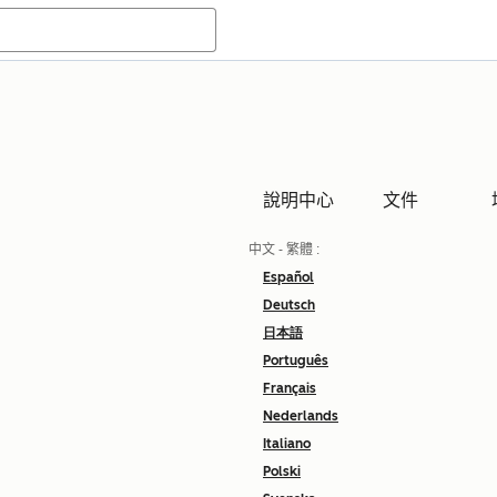
說明中心
文件
中文 - 繁體
:
Español
Deutsch
日本語
Português
Français
Nederlands
Italiano
Polski