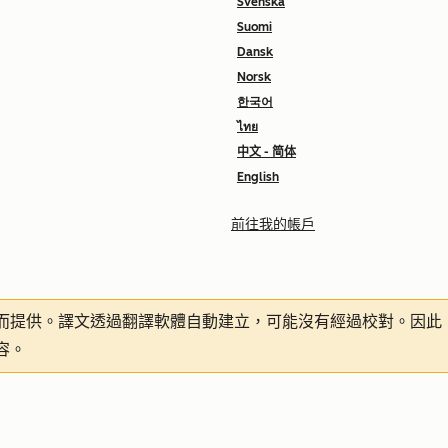
Svenska
Suomi
Dansk
Norsk
한국어
ไทย
中文 - 简体
English
前往我的帳戶
而提供。譯文透過翻譯軟體自動建立，可能沒有經過校對。因此
容。