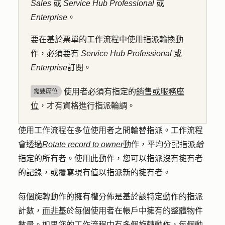
Sales
或
Service Hub
Professional
或
Enterprise
。
要在基於票單的工作流程中使用指派輪換動
作，必須要有
Service Hub
Professional
或
Enterprise
訂閱。
使用者必須有指定的
銷售或服務座
需要席位
位
，才有資格進行指派輪調。
使用工作流程在多位使用者之間輪替指派。工作流程
會透過
Rotate record to owner
動作，
平均分配
指派
給
指定的所有者。使用此動作，您可以指派沒有擁有者
的記錄，或覆寫現有值以指派新的擁有者。
每個旋轉動作的擁有權分佈是基於該特定動作的指派
計數，
而非基
於每個使用者在帳戶中擁有的整體物件
數量。如果您的工作流程中有多個旋轉動作，每個動