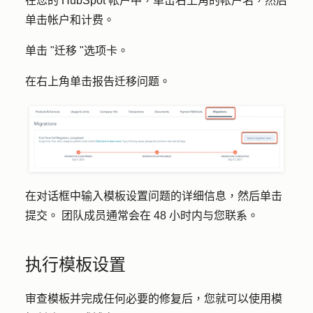
在您的 HubSpot 帐户中，单击右上角的
帐户名
，然后
单击
帐户和计费
。
单击 "
迁移
"选项卡。
在右上角单击
报告迁移问题
。
在对话框中输入模板设置问题的
详细信息
，然后单击
提交
。 团队成员通常会在 48 小时内与您联系。
执行模板设置
审查模板并完成任何必要的修复后，您就可以使用模