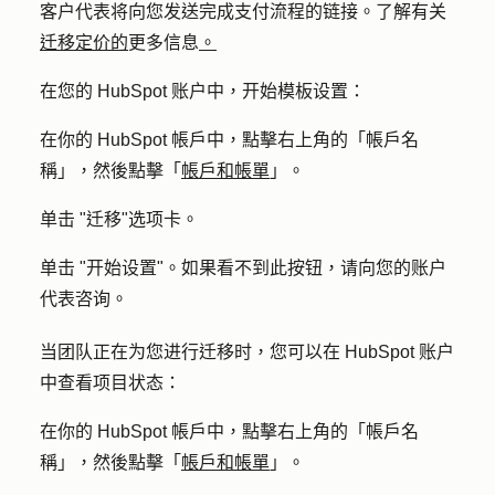
客户代表将向您发送完成支付流程的链接。了解有关
迁移定价的
更多信息
。
在您的 HubSpot 账户中，开始模板设置：
在你的 HubSpot 帳戶中，點擊右上角的「帳戶名
稱」，然後點擊「
帳戶和帳單
」。
单击 "
迁移
"选项卡。
单击 "
开始设置
"。如果看不到此按钮，请向您的账户
代表咨询。
当团队正在为您进行迁移时，您可以在 HubSpot 账户
中查看项目状态：
在你的 HubSpot 帳戶中，點擊右上角的「帳戶名
稱」，然後點擊「
帳戶和帳單
」。