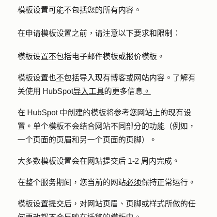
模板设置可能不包括您的所有内容。
在申请模板设置之前，请注意以下要求和限制：
模板设置
不
包括电子邮件模板或报价模板。
模板设置也
不
包括导入现有博客或网站内容。了解有
关使用 HubSpot
导入工具
的更多信息
。
在 HubSpot 中创建的模板将参考您网站上的现有设
置。单个模板不会结合网站不同部分的功能（例如，
一个页面的页眉和另一个页面的页脚）。
大多数模板设置会在网站提交后 1-2 周内完成。
在整个服务期间，您当前的网站
必须
保持正常运行。
模板设置提交后，对网站页眉、页脚或样式所做的任