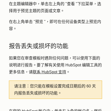
在主题编辑器中，单击左上角的 "
查看
"下拉菜单，选
择用于预览主题的
页面或文章
。
在右上角单击 "
预览
"，即可在任何设备类型上预览内
容。
报告丢失或损坏的功能
如果您在审查模板时遇到任何问题，可以使用下面的
说明进行报告。要了解有关使用 HubSpot 编辑工具的
更多信息，请
联系 HubSpot 支持
。
请注意：
您只能在模板设置完成日期后的 60 天
内报告丢失或损坏的功能。