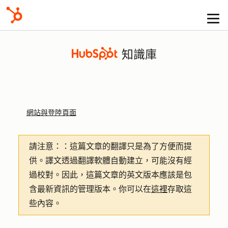
知識庫
網站與登陸頁面
請注意：
：這篇文章的翻譯只是為了方便而提
供。譯文透過翻譯軟體自動建立，可能沒有經
過校對。因此，這篇文章的英文版本應該是包
含最新資訊的管理版本。你可以在
這裡
存取這
些內容。