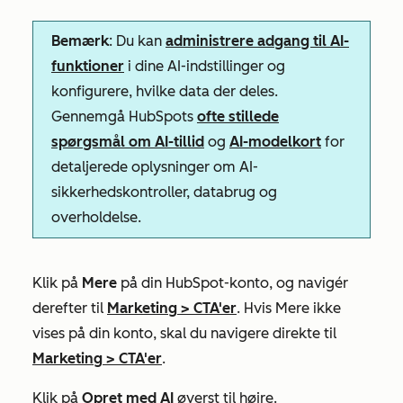
Bemærk
: Du kan
administrere adgang til AI-
funktioner
i dine AI-indstillinger og
konfigurere, hvilke data der deles.
Gennemgå HubSpots
ofte stillede
spørgsmål om AI-tillid
og
AI-modelkort
for
detaljerede oplysninger om AI-
sikkerhedskontroller, databrug og
overholdelse.
Klik på
Mere
på din HubSpot-konto, og navigér
derefter til
Marketing
>
CTA'er
. Hvis
Mere
ikke
vises på din konto, skal du navigere direkte til
Marketing
>
CTA'er
.
Klik på
Opret med AI
øverst til højre.