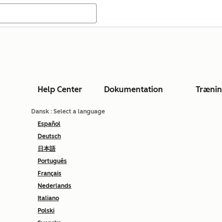
Help Center
Dokumentation
Træni
Dansk
: Select a language
Español
Deutsch
日本語
Português
Français
Nederlands
Italiano
Polski