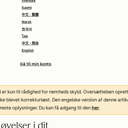
Svenska
Suomi
中文 - 繁體
Norsk
한국어
ไทย
中文 - 简体
English
Gå til min konto
l er kun til rådighed for nemheds skyld. Oversættelsen opret
ke blevet korrekturlæst. Den engelske version af denne artik
neste oplysninger. Du kan få adgang til den
her
.
velser i dit