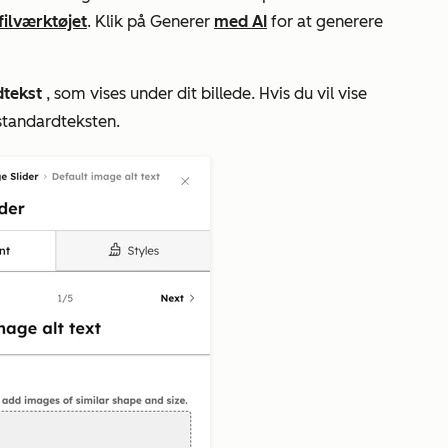
filværktøjet
. Klik på Generer
med AI
for at generere
dtekst
, som vises under dit billede. Hvis du vil vise
 standardteksten.