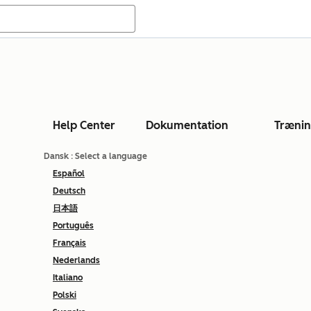
Help Center
Dokumentation
Træni
Dansk
: Select a language
Español
Deutsch
日本語
Português
Français
Nederlands
Italiano
Polski