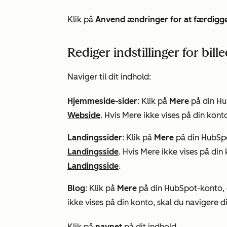
Klik på
Anvend ændringer for at færdigg
Rediger indstillinger for bil
Naviger til dit indhold:
Hjemmeside-sider
: Klik på
Mere
på din Hu
Webside
. Hvis
Mere
ikke vises på din konto
Landingssider
: Klik på
Mere
på din HubSpo
Landingsside
. Hvis
Mere
ikke vises på din 
Landingsside
.
Blog
: Klik på
Mere
på din HubSpot-konto, o
ikke vises på din konto, skal du navigere di
Klik på
navnet
på dit indhold.