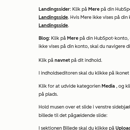
Landingssider
: Klik på
Mere
på din HubSpo
Landingsside
. Hvis
Mere
ikke vises på din 
Landingsside
.
Blog
: Klik på
Mere
på din HubSpot-konto, o
ikke vises på din konto, skal du navigere di
Klik på
navnet
på dit indhold.
I indholdseditoren skal du klikke på ikone
Klik for at udvide kategorien
Media
, og k
på plads.
Hold musen over et
slide
i venstre sidebjæ
billede til det pågældende slide:
I sektionen
Billede
skal du klikke på
Uploa