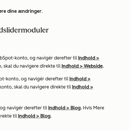
øre dine ændringer
.
ledslidermoduler
bSpot-konto, og navigér derefter til
Indhold
>
, skal du navigere direkte til
Indhold
>
Webside
.
t-konto, og navigér derefter til
Indhold
>
konto, skal du navigere direkte til
Indhold
>
g navigér derefter til
Indhold
>
Blog
. Hvis
Mere
rekte til
Indhold
>
Blog
.