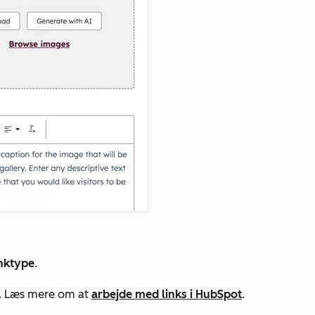
inktype
.
es. Læs mere om at
arbejde med links i HubSpot
.