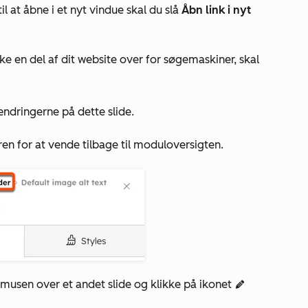
il at åbne i et nyt vindue skal du slå
Åbn link i nyt
kke en del af dit website over for søgemaskiner, skal
dringerne på dette slide.
ren for at vende tilbage til moduloversigten.
lde musen over et andet slide og klikke på ikonet
edit