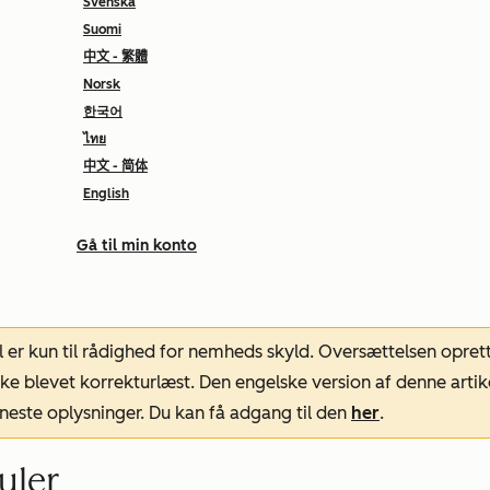
Svenska
Suomi
中文 - 繁體
Norsk
한국어
ไทย
中文 - 简体
English
Gå til min konto
l er kun til rådighed for nemheds skyld. Oversættelsen opret
ke blevet korrekturlæst. Den engelske version af denne artik
neste oplysninger. Du kan få adgang til den
her
.
uler