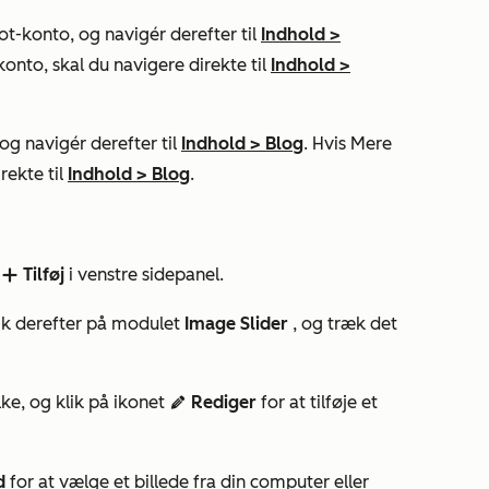
t-konto, og navigér derefter til
Indhold
>
konto, skal du navigere direkte til
Indhold
>
g navigér derefter til
Indhold
>
Blog
. Hvis
Mere
rekte til
Indhold
>
Blog
.
t
Tilføj
i venstre sidepanel.
add
lik derefter på modulet
Image Slider
, og træk det
lke, og klik på ikonet
Rediger
for at tilføje et
edit
d
for at vælge et billede fra din computer eller