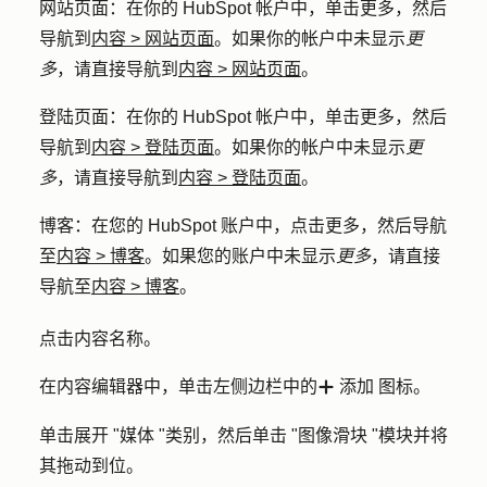
网站页面
：在你的 HubSpot 帐户中，单击
更多
，然后
导航到
内容
>
网站页面
。如果你的帐户中未显示
更
多
，请直接导航到
内容
>
网站页面
。
登陆页面
：在你的 HubSpot 帐户中，单击
更多
，然后
导航到
内容
>
登陆页面
。如果你的帐户中未显示
更
多
，请直接导航到
内容
>
登陆页面
。
博客
：在您的 HubSpot 账户中，点击
更多
，然后导航
至
内容
>
博客
。如果您的账户中未显示
更多
，请直接
导航至
内容
>
博客
。
点击内容
名称
。
在内容编辑器中，单击左侧边栏中的
添加
图标。
add
单击展开 "
媒体
"类别，然后单击 "
图像滑块
"模块并将
其拖动到位。