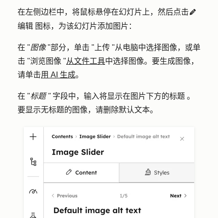
在左侧边栏中，将鼠标悬停在
幻灯片
上，然后点击
edit
编辑
图标，为该幻灯片添加图片：
在 "
图像
"部分，单击 "
上传
"从电脑中选择图像，或单
击 "
浏览图像
"
从文件工具
中选择图像。要生成图像，
请单击
用 AI 生成
。
在 "
标题 "
字段中，输入将显示在图片下方的
标题
。
要显示无标题的图像，请删除默认文本。