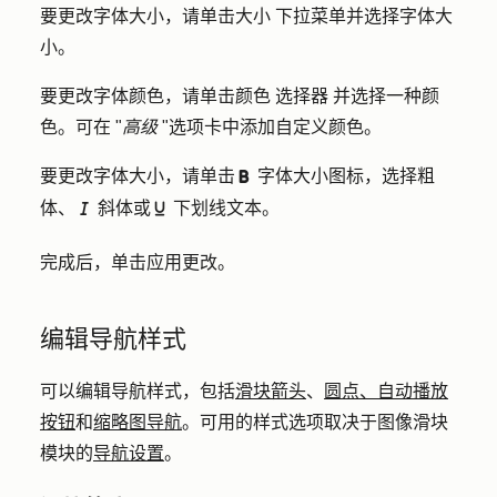
要更改字体大小，请单击
大小
下拉菜单并选择
字体大
小
。
要更改字体颜色，请单击
颜色
选择器
并选择一种
颜
色
。可在 "
高级
"选项卡中添加自定义颜色。
要更改字体大小，请单击
字体大小
图标，选择粗
bold
体、
斜体或
下划线文本。
italicIcon
underlineIcon
完成后，单击
应用更改
。
编辑导航样式
可以编辑导航样式，包括
滑块箭头
、
圆点、自动播放
按钮
和
缩略图导航
。可用的样式选项取决于图像滑块
模块的
导航设置
。