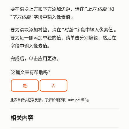
要在滑块上方和下方添加边距，请在 "
上方
边距
"和
"
下方边距
"字段中输入
像素值
。
要为滑块添加衬垫，请在 "
衬垫
"字段中输入
像素值
。
要为每一侧添加单独的值，请单击
分别编辑
，然后在
字段中输入
像素值
。
完成后，单击
应用更改
。
这篇文章有帮助吗？
是
否
此表单仅供记载反馈。了解如何
获取 HubSpot 帮助
。
相关内容