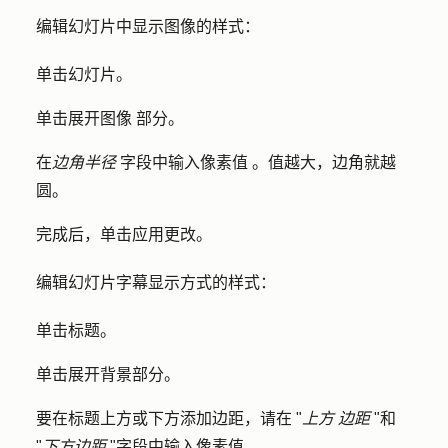
编辑幻灯片中显示图像的样式：
单击
幻灯片。
单击展开
图像
部分。
在
边角半径
字段中输入
像素值
。值越大，边角就越
圆。
完成后，单击
应用更改
。
编辑幻灯片字幕显示方式的样式：
单击
标题
。
单击展开
背景
部分。
要在标题上方或下方添加边距，请在 "
上方
边距
"和
"
下方边距
"字段中输入
像素值
。