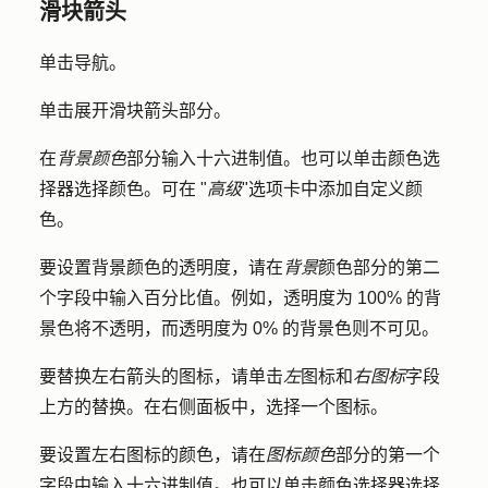
滑块箭头
单击
导航
。
单击展开
滑块箭头
部分。
在
背景颜色
部分输入
十六进制值
。也可以单击
颜色选
择器
选择
颜色
。可在 "
高级
"选项卡中添加自定义颜
色。
要设置背景颜色的透明度，请在
背景
颜色部分的第二
个字段中输入
百分比值
。例如，透明度为 100% 的背
景色将不透明，而透明度为 0% 的背景色则不可见。
要替换左右箭头的图标，请单击
左
图标和
右图标
字段
上方的
替换
。在右侧面板中，选择一个图标。
要设置左右图标的颜色，请在
图标颜色
部分的第一个
字段中输入
十六进制值
。也可以单击
颜色选择器
选择