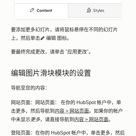
要添加更多幻灯片，请将鼠标悬停在不同的幻灯片
上，然后单击
编辑
图标。
edit
要最终完成更改，请单击 "
应用更改
"。
编辑图片滑块模块的设置
导航至您的内容：
网站页面
：网站页面： 在你的 HubSpot 帐户中，单
击
更多
，然后导航到
内容
>
网站页面
。如果你的帐户
中未显示
更多
，请直接导航到
内容
>
网站页面
。
登陆页面
：在你的 HubSpot 帐户中，单击
更多
，然后