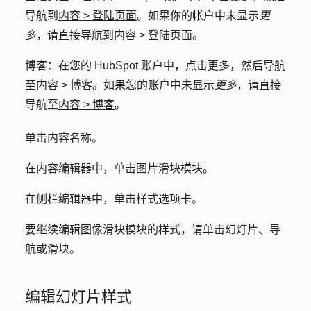
导航到
内容
>
登陆页面
。如果你的帐户中未显示
更
多
，请直接导航到
内容
>
登陆页面
。
博客
：在您的 HubSpot 账户中，点击
更多
，然后导航
至
内容
>
博客
。如果您的账户中未显示
更多
，请直接
导航至
内容
>
博客
。
单击内容
名称
。
在内容编辑器中，单击
图片滑块模块
。
在侧栏编辑器中，单击
样式
选项卡。
要继续编辑图像滑块模块的样式，请单击
幻灯片
、
导
航
或
滑块
。
编辑幻灯片样式