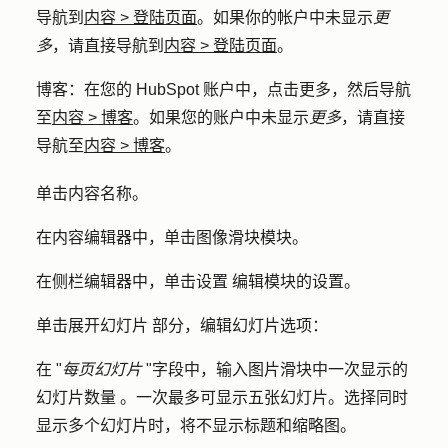
导航到
内容
>
登陆页面
。如果你的帐户中未显示
更
多
，请直接导航到
内容
>
登陆页面
。
博客
：在您的 HubSpot 账户中，点击
更多
，然后导航
至
内容
>
博客
。如果您的账户中未显示
更多
，请直接
导航至
内容
>
博客
。
单击内容
名称
。
在内容编辑器中，单击
图像滑块模块
。
在侧栏编辑器中，单击
设置
编辑模块的设置。
单击展开
幻灯片
部分，编辑幻灯片选项：
在 "
每页幻灯片
"字段中，输入图片滑块中一次显示的
幻灯片
数量
。一次最多可显示五张幻灯片。选择同时
显示多个幻灯片时，将不显示标题和缩略图。