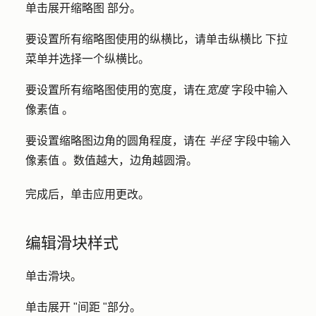
单击展开
缩略图
部分。
要设置所有缩略图使用的纵横比，请单击
纵横比
下拉
菜单并选择一个
纵横比
。
要设置所有缩略图使用的宽度，请在
宽度
字段中输入
像素值
。
要设置缩略图边角的圆角程度，请在
半径
字段中输入
像素值
。数值越大，边角越圆滑。
完成后，单击
应用更改
。
编辑滑块样式
单击
滑块
。
单击展开 "
间距
"部分。