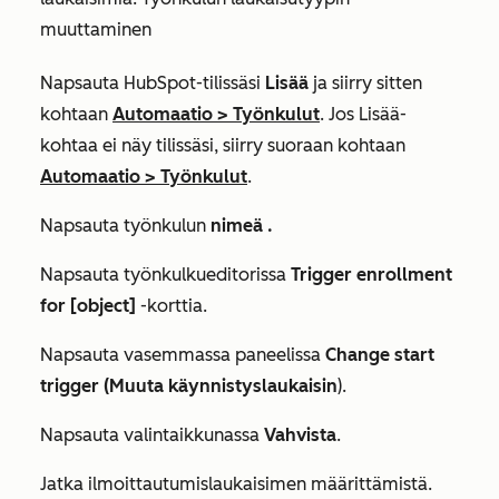
muuttaminen
Napsauta HubSpot-tilissäsi
Lisää
ja siirry sitten
kohtaan
Automaatio
>
Työnkulut
. Jos
Lisää
-
kohtaa ei näy tilissäsi, siirry suoraan kohtaan
Automaatio
>
Työnkulut
.
Napsauta työnkulun
nimeä
.
Napsauta työnkulkueditorissa
Trigger enrollment
for [object]
-korttia.
Napsauta vasemmassa paneelissa
Change start
trigger (Muuta käynnistyslaukaisin
).
Napsauta valintaikkunassa
Vahvista
.
Jatka ilmoittautumislaukaisimen määrittämistä.