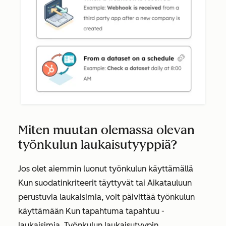
Miten muutan olemassa olevan
työnkulun laukaisutyyppiä?
Jos olet aiemmin luonut työnkulun käyttämällä
Kun suodatinkriteerit täyttyvät
tai
Aikatauluun
perustuvia laukaisimia, voit päivittää työnkulun
käyttämään
Kun tapahtuma tapahtuu
-
laukaisimia. Työnkulun laukaisutyypin