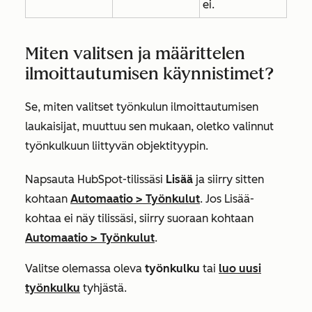
ei.
Miten valitsen ja määrittelen
ilmoittautumisen käynnistimet?
Se, miten valitset työnkulun ilmoittautumisen
laukaisijat, muuttuu sen mukaan, oletko valinnut
työnkulkuun liittyvän objektityypin.
Napsauta HubSpot-tilissäsi
Lisää
ja siirry sitten
kohtaan
Automaatio
>
Työnkulut
. Jos
Lisää
-
kohtaa ei näy tilissäsi, siirry suoraan kohtaan
Automaatio
>
Työnkulut
.
Valitse olemassa oleva
työnkulku
tai
luo uusi
työnkulku
tyhjästä.