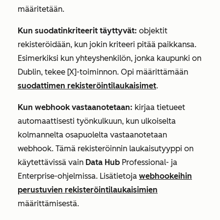
määritetään.
Kun suodatinkriteerit täyttyvät:
objektit
rekisteröidään, kun jokin kriteeri pitää paikkansa.
Esimerkiksi kun yhteyshenkilön, jonka kaupunki on
Dublin
, tekee [X]-toiminnon. Opi määrittämään
suodattimen rekisteröintilaukaisimet
.
Kun webhook vastaanotetaan:
kirjaa tietueet
automaattisesti työnkulkuun, kun ulkoiselta
kolmannelta osapuolelta vastaanotetaan
webhook. Tämä rekisteröinnin laukaisutyyppi on
käytettävissä vain
Data Hub
Professional-
ja
Enterprise-ohjelmissa
. Lisätietoja
webhookeihin
perustuvien rekisteröintilaukaisimien
määrittämisestä.