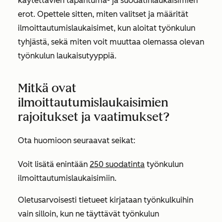
käytettävien tapahtuma- ja suodatinlaukaisimien
erot. Opettele sitten, miten valitset ja määrität
ilmoittautumislaukaisimet, kun aloitat työnkulun
tyhjästä, sekä miten voit muuttaa olemassa olevan
työnkulun laukaisutyyppiä.
Mitkä ovat
ilmoittautumislaukaisimien
rajoitukset ja vaatimukset?
Ota huomioon seuraavat seikat:
Voit lisätä enintään
250 suodatinta
työnkulun
ilmoittautumislaukaisimiin.
Oletusarvoisesti tietueet kirjataan työnkulkuihin
vain silloin, kun ne täyttävät työnkulun