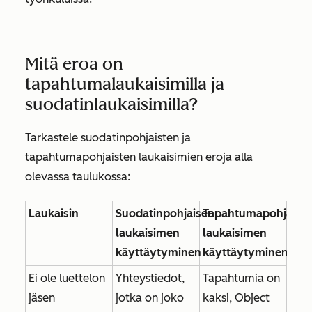
Mitä eroa on
tapahtumalaukaisimilla ja
suodatinlaukaisimilla?
Tarkastele suodatinpohjaisten ja
tapahtumapohjaisten laukaisimien eroja alla
olevassa taulukossa:
Laukaisin
Suodatinpohjaisen
Tapahtumapohjaise
laukaisimen
laukaisimen
käyttäytyminen
käyttäytyminen
Ei ole luettelon
Yhteystiedot,
Tapahtumia on
jäsen
jotka on joko
kaksi,
Object