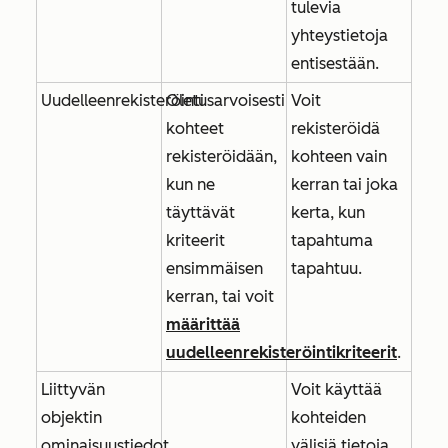
tulevia
yhteystietoja
entisestään.
Uudelleenrekisteröinti
Oletusarvoisesti
Voit
kohteet
rekisteröidä
rekisteröidään,
kohteen vain
kun ne
kerran tai joka
täyttävät
kerta, kun
kriteerit
tapahtuma
ensimmäisen
tapahtuu.
kerran, tai voit
määrittää
uudelleenrekisteröintikriteerit
.
Liittyvän
Voit käyttää
objektin
kohteiden
ominaisuustiedot
välisiä tietoja,