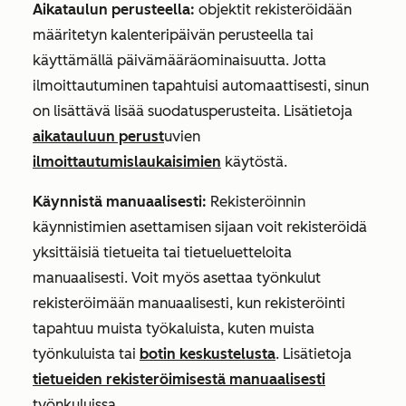
Aikataulun perusteella:
objektit rekisteröidään
määritetyn kalenteripäivän perusteella tai
käyttämällä päivämääräominaisuutta. Jotta
ilmoittautuminen tapahtuisi automaattisesti, sinun
on lisättävä lisää suodatusperusteita. Lisätietoja
aikatauluun perust
uvien
ilmoittautumislaukaisimien
käytöstä.
Käynnistä manuaalisesti:
Rekisteröinnin
käynnistimien asettamisen sijaan voit rekisteröidä
yksittäisiä tietueita tai tietueluetteloita
manuaalisesti. Voit myös asettaa työnkulut
rekisteröimään manuaalisesti, kun rekisteröinti
tapahtuu muista työkaluista, kuten muista
työnkuluista tai
botin keskustelusta
. Lisätietoja
tietueiden rekisteröimisestä manuaalisesti
työnkuluissa.