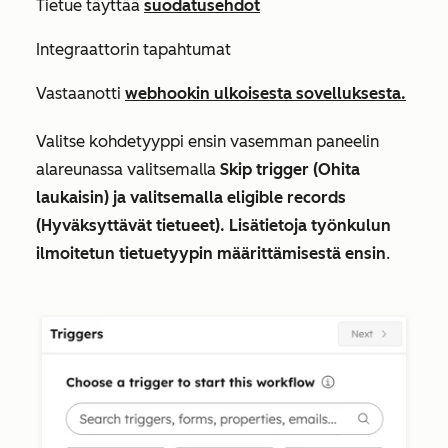
Tietue täyttää
suodatusehdot
Integraattorin tapahtumat
Vastaanotti
webhookin ulkoisesta sovelluksesta.
Valitse kohdetyyppi ensin vasemman paneelin
alareunassa valitsemalla
Skip trigger (Ohita
laukaisin) ja valitsemalla eligible records
(Hyväksyttävät tietueet). Lisätietoja työnkulun
ilmoitetun tietuetyypin määrittämisestä ensin
.