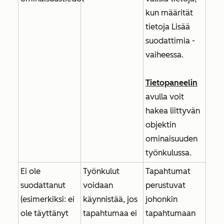
kun määrität
tietoja
Lisää
suodattimia
-
vaiheessa.
Tietopaneelin
avulla voit
hakea liittyvän
objektin
ominaisuuden
työnkulussa.
Ei ole
Työnkulut
Tapahtumat
suodattanut
voidaan
perustuvat
(esimerkiksi: ei
käynnistää, jos
johonkin
ole täyttänyt
tapahtumaa ei
tapahtumaan