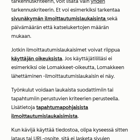
tarkennuskriteerin
, voit lisätä vain
yhden
tarkennuskriteerin
. Et voi esimerkiksi tarkentaa
sivunäkymän ilmoittautumislaukaisinta
sekä
päivämäärän että katselukertojen määrän
mukaan.
Jotkin ilmoittautumislaukaisimet voivat riippua
käyttäjän oikeuksista
. Jos käyttäjätililläsi ei
esimerkiksi ole
Lomakkeet-oikeutta
,
Lomakkeen
lähettäminen
-ilmoittautumislaukaisin ei näy.
Työnkulut voidaan laukaista suodattimiin tai
tapahtumiin perustuvien kriteerien perusteella.
Lisätietoja
tapahtumapohjaisista
ilmoittautumislaukaisimista
.
Kun kävijä käyttää tiedostoa, olipa kyseessä sitten
lataus tai URL-osoite, sitä ei lasketa sivujen