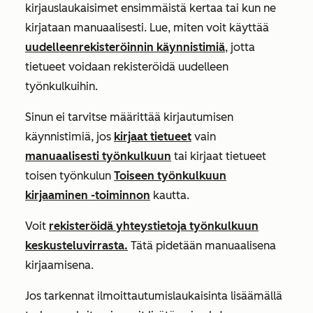
kirjauslaukaisimet ensimmäistä kertaa tai kun ne
kirjataan manuaalisesti. Lue, miten voit käyttää
uudelleenrekisteröinnin käynnistimiä
, jotta
tietueet voidaan rekisteröidä uudelleen
työnkulkuihin.
Sinun ei tarvitse määrittää kirjautumisen
käynnistimiä, jos
kirjaat tietueet
vain
manuaalisesti työnkulkuun
tai kirjaat tietueet
toisen työnkulun
Toiseen työnkulkuun
kirjaaminen
-toiminnon
kautta.
Voit
rekisteröidä yhteystietoja työnkulkuun
keskusteluvirrasta.
Tätä pidetään manuaalisena
kirjaamisena.
Jos tarkennat ilmoittautumislaukaisinta lisäämällä