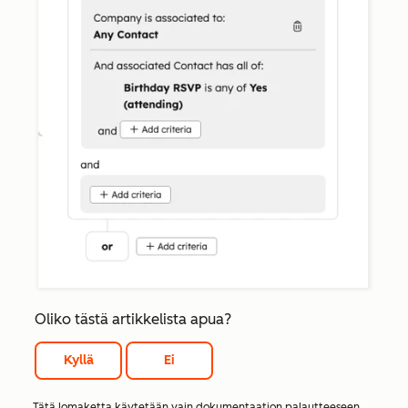
Oliko tästä artikkelista apua?
Kyllä
Ei
Tätä lomaketta käytetään vain dokumentaation palautteeseen.