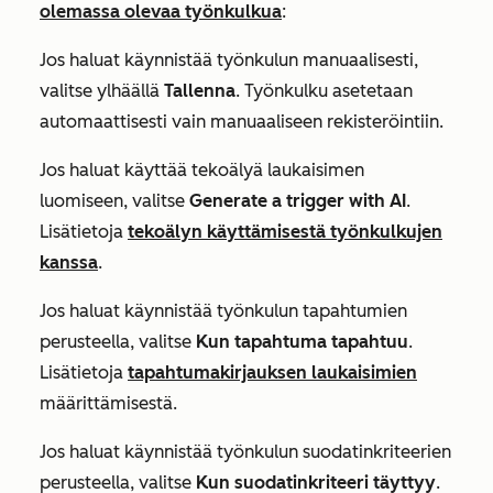
olemassa olevaa työnkulkua
:
Jos haluat käynnistää työnkulun manuaalisesti,
valitse ylhäällä
Tallenna
. Työnkulku asetetaan
automaattisesti vain manuaaliseen rekisteröintiin.
Jos haluat käyttää tekoälyä laukaisimen
luomiseen, valitse
Generate a trigger with AI
.
Lisätietoja
tekoälyn käyttämisestä työnkulkujen
kanssa
.
Jos haluat käynnistää työnkulun tapahtumien
perusteella, valitse
Kun tapahtuma tapahtuu
.
Lisätietoja
tapahtumakirjauksen laukaisimien
määrittämisestä.
Jos haluat käynnistää työnkulun suodatinkriteerien
perusteella, valitse
Kun suodatinkriteeri täyttyy
.