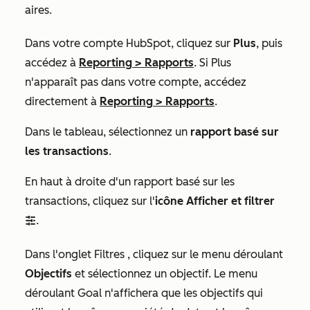
aires
.
Dans votre compte HubSpot, cliquez sur
Plus
, puis
accédez à
Reporting
>
Rapports
. Si
Plus
n'apparaît pas dans votre compte, accédez
directement à
Reporting
>
Rapports
.
Dans le tableau, sélectionnez un
rapport basé sur
les transactions
.
En haut à droite d'un rapport basé sur les
transactions, cliquez sur l'
icône Afficher et filtrer
.
filter
Dans l'onglet
Filtres
, cliquez sur le menu déroulant
Objectifs
et sélectionnez un objectif. Le menu
déroulant
Goal
n'affichera que les objectifs qui