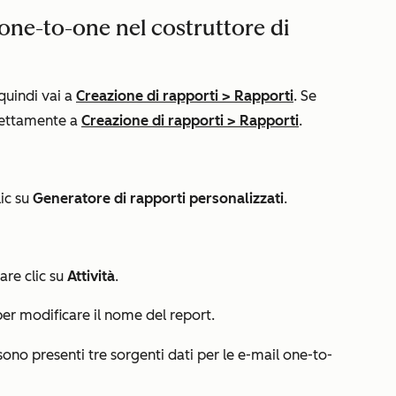
 one-to-one nel costruttore di
 quindi vai a
Creazione di rapporti
>
Rapporti
. Se
rettamente a
Creazione di rapporti
>
Rapporti
.
lic su
Generatore di rapporti personalizzati
.
fare clic su
Attività
.
er modificare il nome del report.
 sono presenti tre sorgenti dati per le e-mail one-to-