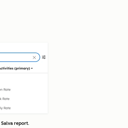
u
Salva report
.