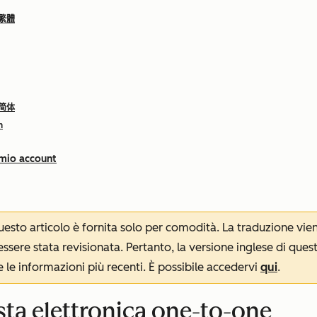
 繁體
 简体
h
 mio account
 questo articolo è fornita solo per comodità. La traduzione v
sere stata revisionata. Pertanto, la versione inglese di ques
le informazioni più recenti. È possibile accedervi
qui
.
sta elettronica one-to-one