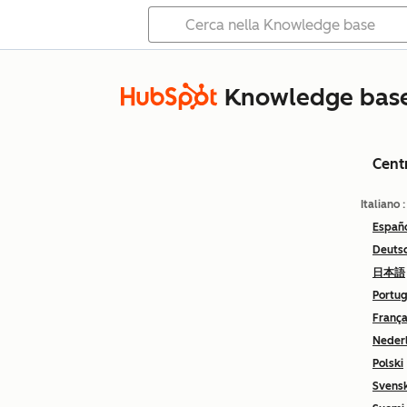
Knowledge bas
Cent
Italiano
Españ
Deuts
日本語
Portu
França
Neder
Polski
Svens