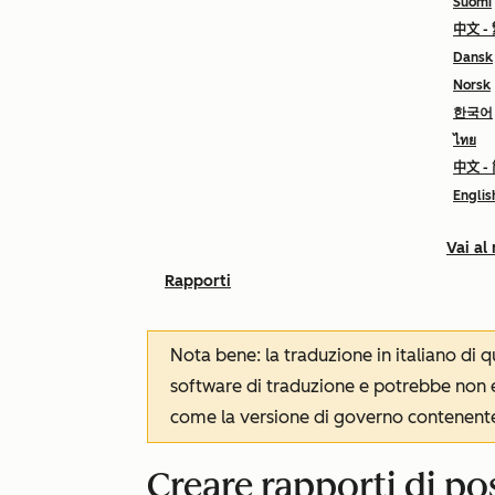
Suomi
中文 -
Dansk
Norsk
한국어
ไทย
中文 -
Englis
Vai al
Rapporti
Nota bene: la traduzione in italiano di
software di traduzione e potrebbe non es
come la versione di governo contenente 
Creare rapporti di po