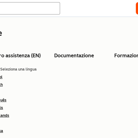
e
ro assistenza (EN)
Documentazione
Formazio
: Seleziona una lingua
ol
ch
guês
is
lands
ka