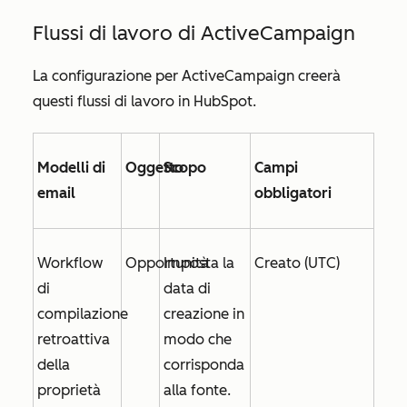
Flussi di lavoro di ActiveCampaign
La configurazione per ActiveCampaign creerà
questi flussi di lavoro in HubSpot.
Modelli di
Oggetto
Scopo
Campi
email
obbligatori
Workflow
Opportunità
Imposta la
Creato (UTC)
di
data di
compilazione
creazione
in
retroattiva
modo che
della
corrisponda
proprietà
alla fonte.