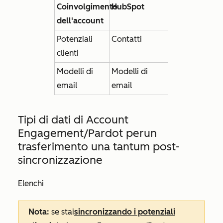
Coinvolgimento
HubSpot
dell'account
Potenziali
Contatti
clienti
Modelli di
Modelli di
email
email
Tipi di dati di Account
Engagement/Pardot per
un
trasferimento una tantum post-
sincronizzazione
Elenchi
Nota:
se stai
sincronizzando i potenziali