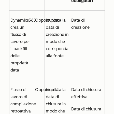
obbligatori
Dynamics365
Opportunità
Imposta la
Data di
crea un
data di
creazione
flusso di
creazione
in
lavoro per
modo che
il backfill
corrisponda
delle
alla fonte.
proprietà
data
Flusso di
Opportunità
Imposta la
Data di chiusura
lavoro di
data di
effettiva
compilazione
chiusura
in
Data di chiusura
retroattiva
modo che