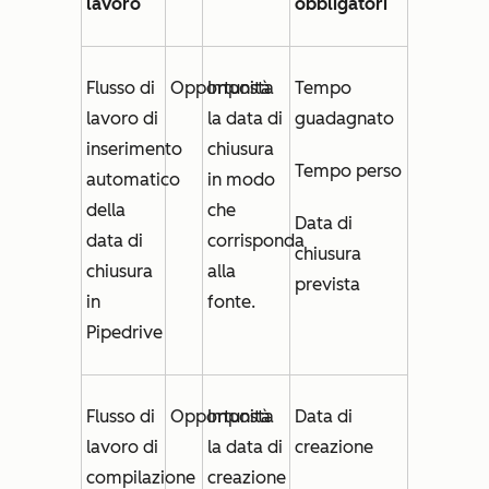
lavoro
obbligatori
Flusso di
Opportunità
Imposta
Tempo
lavoro di
la
data di
guadagnato
inserimento
chiusura
Tempo perso
automatico
in modo
della
che
Data di
data di
corrisponda
chiusura
chiusura
alla
prevista
in
fonte.
Pipedrive
Flusso di
Opportunità
Imposta
Data di
lavoro di
la
data di
creazione
compilazione
creazione