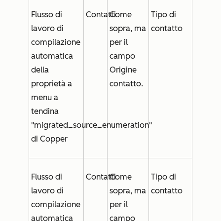
Flusso di
Contatti
Come
Tipo di
lavoro di
sopra, ma
contatto
compilazione
per il
automatica
campo
della
Origine
proprietà a
contatto
.
menu a
tendina
"migrated_source_enumeration"
di Copper
Flusso di
Contatti
Come
Tipo di
lavoro di
sopra, ma
contatto
compilazione
per il
automatica
campo