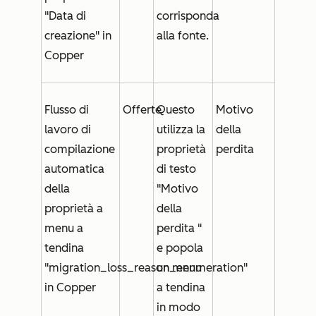
"Data di
corrisponda
creazione" in
alla fonte.
Copper
Flusso di
Offerte
Questo
Motivo
lavoro di
utilizza la
della
compilazione
proprietà
perdita
automatica
di testo
della
"
Motivo
proprietà a
della
menu a
perdita
"
tendina
e popola
"migration_loss_reason_enumeration"
un menu
in Copper
a tendina
in modo