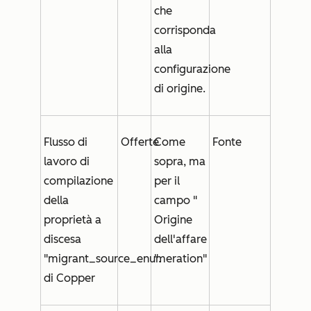
che
corrisponda
alla
configurazione
di origine.
Flusso di
Offerte
Come
Fonte
lavoro di
sopra, ma
compilazione
per il
della
campo "
proprietà a
Origine
discesa
dell'affare
"migrant_source_enumeration"
".
di Copper