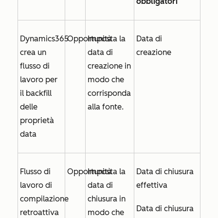
obbligatori
Dynamics365
Opportunità
Imposta la
Data di
crea un
data di
creazione
flusso di
creazione
in
lavoro per
modo che
il backfill
corrisponda
delle
alla fonte.
proprietà
data
Flusso di
Opportunità
Imposta la
Data di chiusura
lavoro di
data di
effettiva
compilazione
chiusura
in
Data di chiusura
retroattiva
modo che