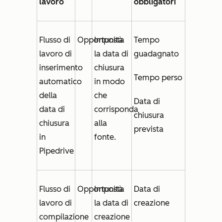
lavoro
obbligatori
Flusso di
Opportunità
Imposta
Tempo
lavoro di
la
data di
guadagnato
inserimento
chiusura
Tempo perso
automatico
in modo
della
che
Data di
data di
corrisponda
chiusura
chiusura
alla
prevista
in
fonte.
Pipedrive
Flusso di
Opportunità
Imposta
Data di
lavoro di
la
data di
creazione
compilazione
creazione