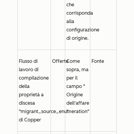
che
corrisponda
alla
configurazione
di origine.
Flusso di
Offerte
Come
Fonte
lavoro di
sopra, ma
compilazione
per il
della
campo "
proprietà a
Origine
discesa
dell'affare
"migrant_source_enumeration"
".
di Copper