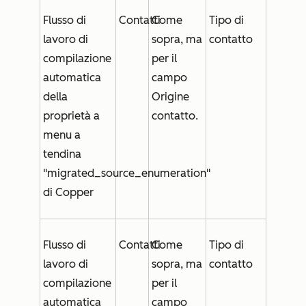
Flusso di
Contatti
Come
Tipo di
lavoro di
sopra, ma
contatto
compilazione
per il
automatica
campo
della
Origine
proprietà a
contatto
.
menu a
tendina
"migrated_source_enumeration"
di Copper
Flusso di
Contatti
Come
Tipo di
lavoro di
sopra, ma
contatto
compilazione
per il
automatica
campo