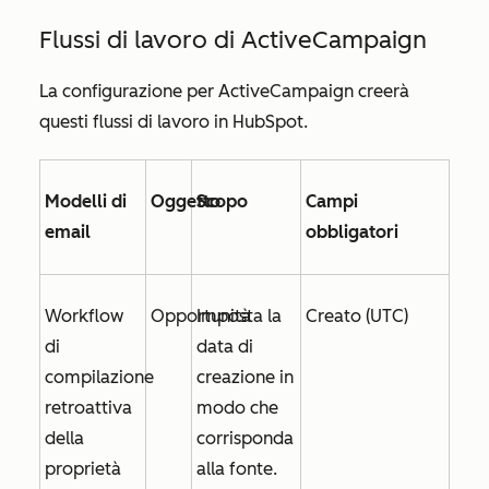
Flussi di lavoro di ActiveCampaign
La configurazione per ActiveCampaign creerà
questi flussi di lavoro in HubSpot.
Modelli di
Oggetto
Scopo
Campi
email
obbligatori
Workflow
Opportunità
Imposta la
Creato (UTC)
di
data di
compilazione
creazione
in
retroattiva
modo che
della
corrisponda
proprietà
alla fonte.