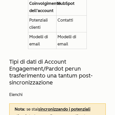
Coinvolgimento
HubSpot
dell'account
Potenziali
Contatti
clienti
Modelli di
Modelli di
email
email
Tipi di dati di Account
Engagement/Pardot per
un
trasferimento una tantum post-
sincronizzazione
Elenchi
Nota:
se stai
sincronizzando i potenziali