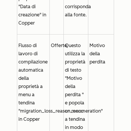
"Data di
corrisponda
creazione" in
alla fonte.
Copper
Flusso di
Offerte
Questo
Motivo
lavoro di
utilizza la
della
compilazione
proprietà
perdita
automatica
di testo
della
"
Motivo
proprietà a
della
menu a
perdita
"
tendina
e popola
"migration_loss_reason_enumeration"
un menu
in Copper
a tendina
in modo