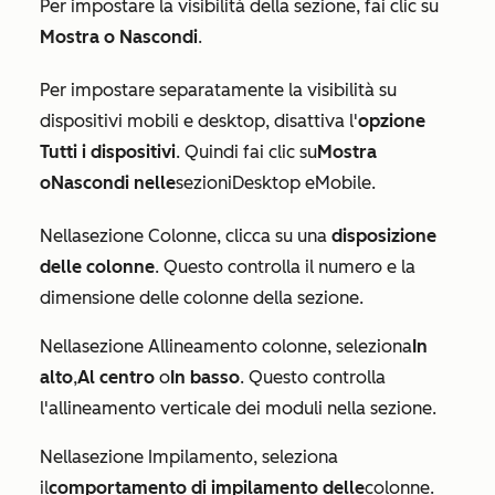
Per impostare la visibilità della sezione, fai clic su
Mostra o
Nascondi
.
Per impostare separatamente la visibilità su
dispositivi mobili e desktop, disattiva l'
opzione
Tutti i dispositivi
. Quindi fai clic su
Mostra
o
Nascondi nelle
sezioni
Desktop e
Mobile
.
Nella
sezione Colonne
, clicca su una
disposizione
delle colonne
. Questo controlla il numero e la
dimensione delle colonne della sezione.
Nella
sezione Allineamento colonne
, seleziona
In
alto
,
Al centro
o
In basso
. Questo controlla
l'allineamento verticale dei moduli nella sezione.
Nella
sezione Impilamento
, seleziona
il
comportamento di
impilamento
delle
colonne.