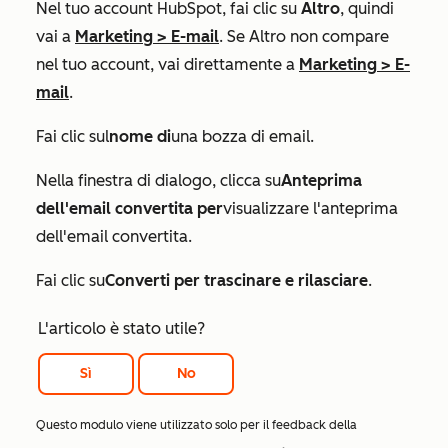
Nel tuo account HubSpot, fai clic su
Altro
, quindi
vai a
Marketing
>
E-mail
. Se
Altro
non compare
nel tuo account, vai direttamente a
Marketing
>
E-
mail
.
Fai clic sul
nome di
una bozza di email.
Nella finestra di dialogo, clicca su
Anteprima
dell'email convertita per
visualizzare l'anteprima
dell'email convertita.
Fai clic su
Converti per trascinare e rilasciare
.
L'articolo è stato utile?
Sì
No
Questo modulo viene utilizzato solo per il feedback della