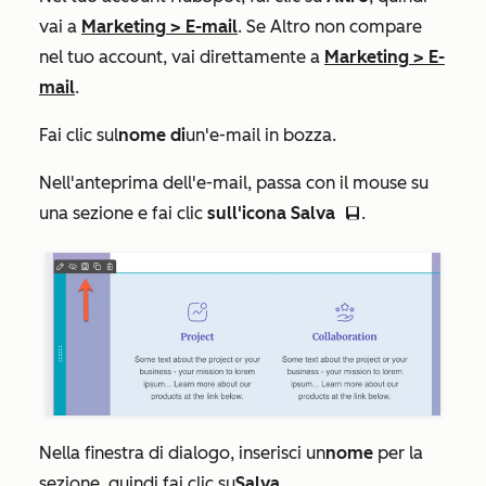
vai a
Marketing
>
E-mail
. Se
Altro
non compare
nel tuo account, vai direttamente a
Marketing
>
E-
mail
.
Fai clic sul
nome di
un'e-mail in bozza.
Nell'anteprima dell'e-mail, passa con il mouse su
una sezione e fai clic
sull'icona Salva
.
di saveEditableView
Nella finestra di dialogo, inserisci un
nome
per la
sezione, quindi fai clic su
Salva
.