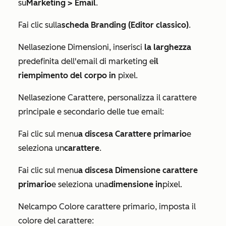
su
Marketing > Email
.
Fai clic sulla
scheda Branding (Editor classico)
.
Nella
sezione Dimensioni
, inserisci
la larghezza
predefinita dell'email di marketing e
il
riempimento del corpo in
pixel.
Nella
sezione Carattere
, personalizza il carattere
principale e secondario delle tue email:
Fai clic sul menu
a discesa Carattere primario
e
seleziona un
carattere
.
Fai clic sul menu
a discesa Dimensione carattere
primario
e seleziona una
dimensione in
pixel.
Nel
campo Colore carattere primario
, imposta il
colore del carattere: