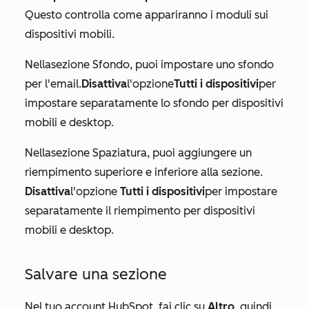
Questo controlla come appariranno i moduli sui
dispositivi mobili.
Nella
sezione Sfondo
, puoi impostare uno sfondo
per l'email.
Disattiva
l'opzione
Tutti i dispositivi
per
impostare separatamente lo sfondo per dispositivi
mobili e desktop.
Nella
sezione Spaziatura
, puoi aggiungere un
riempimento superiore e inferiore alla sezione.
Disattiva
l'opzione
Tutti i dispositivi
per impostare
separatamente il riempimento per dispositivi
mobili e desktop.
Salvare una sezione
Nel tuo account HubSpot, fai clic su
Altro
, quindi