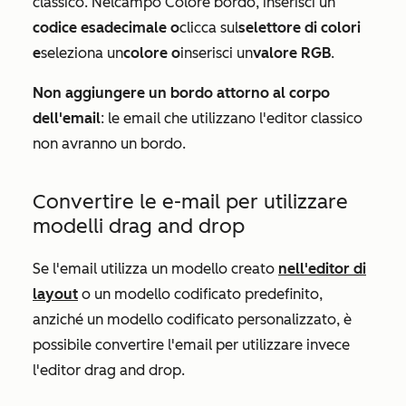
classico. Nel
campo Colore bordo
, inserisci un
codice esadecimale o
clicca sul
selettore di colori
e
seleziona un
colore o
inserisci un
valore RGB
.
Non aggiungere un bordo attorno al corpo
dell'email
: le email che utilizzano l'editor classico
non avranno un bordo.
Convertire le e-mail per utilizzare
modelli drag and drop
Se l'email utilizza un modello creato
nell'editor di
layout
o un modello codificato predefinito,
anziché un modello codificato personalizzato, è
possibile convertire l'email per utilizzare invece
l'editor drag and drop.