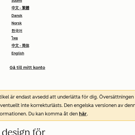
Suomi
中文 - 繁體
Dansk
Norsk
한국어
ไทย
中文 - 简体
English
Gå till mitt konto
ikel är endast avsedd att underlätta för dig. Översättningen
entuellt inte korrekturlästs. Den engelska versionen av denn
nformationen. Du kan komma åt den
här
.
 design för