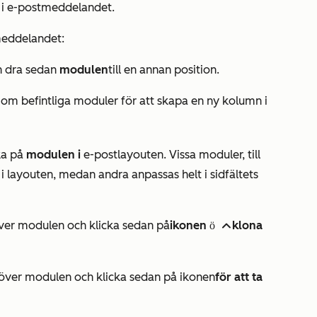
on i e-postmeddelandet.
meddelandet:
h dra sedan
modulen
till en annan position.
r om befintliga moduler för att skapa en ny kolumn i
cka på
modulen i
e-postlayouten. Vissa moduler, till
 i layouten, medan andra anpassas helt i sidfältets
över modulen och klicka sedan på
ikonen
klona
för att duplicera
 över modulen och klicka sedan på ikonen
för att ta