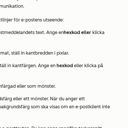
mmunikation.
ktlinjer för e-postens utseende:
postmeddelandets text. Ange en
hexkod eller
klicka
rmat
, ställ in kantbredden i pixlar.
ställ in kantfärgen. Ange en
hexkod
eller klicka på
enfärgad eller som mönster.
dsfärg eller ett mönster. När du anger ett
kgrundsfärg som ska visas om en e-postklient inte