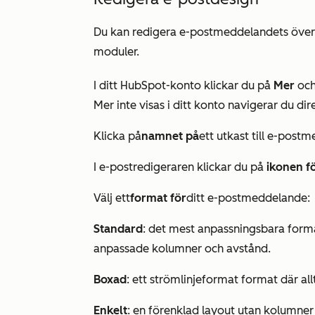
Du kan redigera e-postmeddelandets övergr
moduler.
I ditt HubSpot-konto klickar du på
Mer
och
Mer
inte visas i ditt konto navigerar du dire
Klicka på
namnet på
ett utkast till e-post
I e-postredigeraren klickar du på
ikonen f
Välj ett
format för
ditt e-postmeddelande:
Standard
: det mest anpassningsbara forma
anpassade kolumner och avstånd.
Boxad
: ett strömlinjeformat format där a
Enkelt
: en förenklad layout utan kolumner