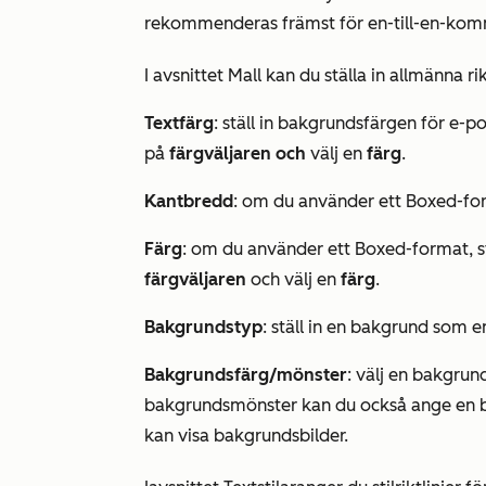
rekommenderas främst för en-till-en-ko
I
avsnittet Mall
kan du ställa in allmänna ri
Textfärg
: ställ in bakgrundsfärgen för e-
på
färgväljaren och
välj en
färg
.
Kantbredd
: om du använder ett
Boxed-fo
Färg
: om du använder ett
Boxed-format
, 
färgväljaren
och välj en
färg
.
Bakgrundstyp
: ställ in en bakgrund som 
Bakgrundsfärg/mönster
: välj en bakgrun
bakgrundsmönster kan du också ange en ba
kan visa bakgrundsbilder.