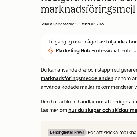
marknadsföringsmejl
Senast uppdaterad:
25 februari 2026
Tillgänglig med något av följande
abo
Marketing Hub
Professional, Enterp
Du kan använda dra-och-släpp-redigeraren 
marknadsföringsmeddelanden
genom att 
använda kodade mallar rekommenderar vi
Den här artikeln handlar om att redigera i
Läs mer om
hur du skapar och skickar m
För att skicka markn
Behörigheter krävs