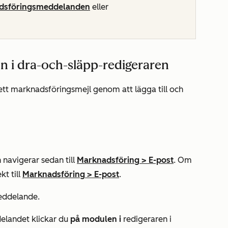
adsföringsmeddelanden
eller
 i dra-och-släpp-redigeraren
ett marknadsföringsmejl genom att lägga till och
 navigerar sedan till
Marknadsföring
>
E-post
. Om
kt till
Marknadsföring
>
E-post
.
meddelande.
delandet klickar du
på modulen i
redigeraren i