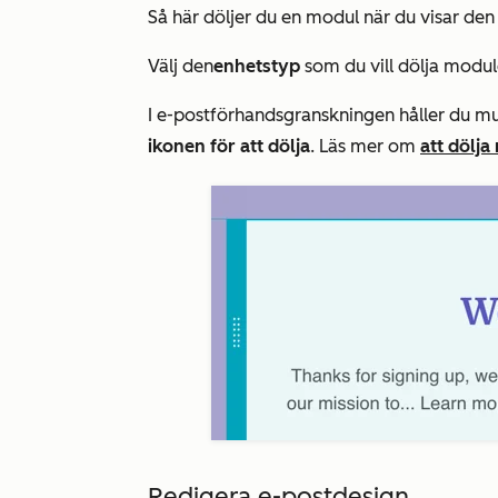
Så här döljer du en modul när du visar den
Välj den
enhetstyp
som du vill dölja modul
I e-postförhandsgranskningen håller du m
ikonen för att dölja
. Läs mer om
att dölj
Redigera e-postdesign