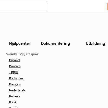
Hjälpcenter
Dokumentering
Utbildning
Svenska
: Välj ett språk
Español
Deutsch
日本語
Português
Français
Nederlands
Italiano
Polski