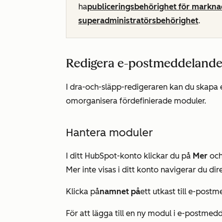
ha
publiceringsbehörighet för markn
superadministratörsbehörighet
.
Redigera e-postmeddelanden
I dra-och-släpp-redigeraren kan du skapa 
omorganisera fördefinierade moduler.
Hantera moduler
I ditt HubSpot-konto klickar du på
Mer
och
Mer
inte visas i ditt konto navigerar du dire
Klicka på
namnet på
ett utkast till e-post
För att lägga till en ny modul i e-postmed