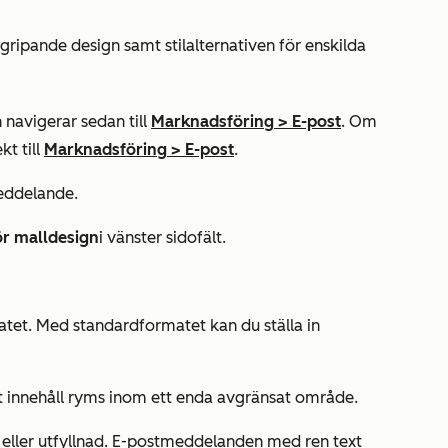
ipande design samt stilalternativen för enskilda
 navigerar sedan till
Marknadsföring
>
E-post
. Om
kt till
Marknadsföring
>
E-post
.
meddelande.
ör malldesign
i vänster sidofält.
tet. Med standardformatet kan du ställa in
llt innehåll ryms inom ett enda avgränsat område.
 eller utfyllnad. E-postmeddelanden med ren text