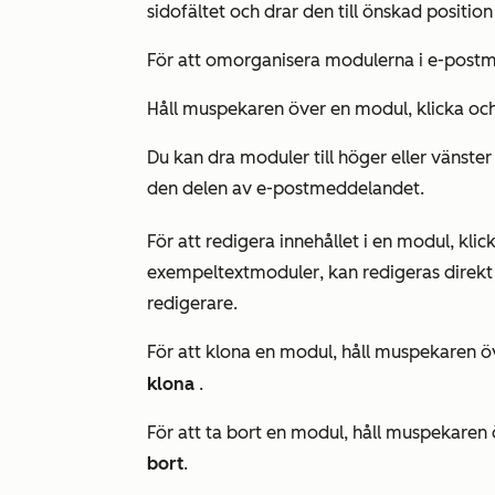
sidofältet och drar den till önskad positi
För att omorganisera modulerna i e-post
Håll muspekaren över en modul, klicka oc
Du kan dra moduler till höger eller vänste
den delen av e-postmeddelandet.
För att redigera innehållet i en modul, kli
exempel
textmoduler
, kan redigeras direkt
redigerare.
För att klona en modul, håll muspekaren 
klona
.
För att ta bort en modul, håll muspekaren
bort
.