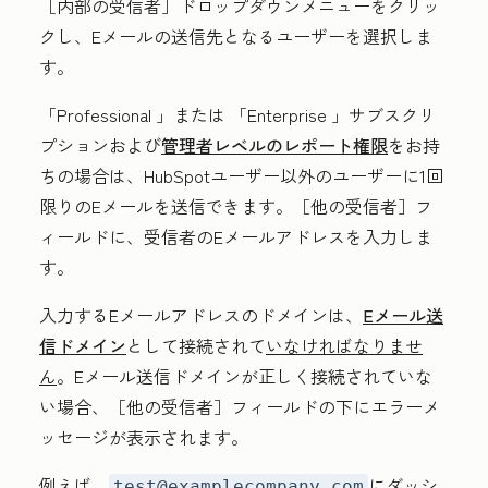
［内部の受信者］
ドロップダウンメニューをクリッ
クし、Eメールの送信先となる
ユーザー
を選択しま
す。
「Professional
」または
「Enterprise
」サブスクリ
プションおよび
管理者レベルのレポート権限
をお持
ちの場合は、HubSpotユーザー以外のユーザーに1回
限りのEメールを送信できます。［他の受信者］
フ
ィールドに、
受信者のEメールアドレス
を入力しま
す。
入力するEメールアドレスのドメインは、
Eメール送
信ドメイン
として接続されて
いなければなりませ
ん
。Eメール送信ドメインが正しく接続されていな
い場合、［他の受信者］
フィールドの下にエラーメ
ッセージが表示されます。
例えば、
にダッシ
test@examplecompany.com