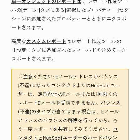
単一オブジェクトのレポートは
、レポート作成ツー
ルの[
データ
]タブにある
[選択したプロパティー
]セク
ションに追加されたプロパティーとともにエクスポ
ートされます。
高度な
カスタムレポート
はレポート作成ツールの
［設定］タブに追加されたフィールドを含めてエク
スポートされます。
ご注意ください:
Eメールアドレスがバウンス
(不達)になったコンタクトまたはHubSpotユー
ザーは、定期配信のEメールまたは1回限りの
レポートEメールを受信できません。
バウンス
(不達)のタイプ
が当てはまる場合は、Eメール
アドレスのバウンスの解除を行ってから、も
う一度レポートを共有してみてください。
コ
ンタクトとHubSpotユーザーのハードバウン