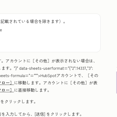
途記載されている場合を除きます）。
se
す。アカウントに
［その他］が表示されない場合は、
}" data-sheets-userformat="{"2":14337,"3":
10}" data-sheets-formula="=""">HubSpotアカウントで、
［その
フロー］
に移動します。アカウントに
［その他］が表
フロー］
に直接移動します。
をクリックします。
前
を入力してから、
[送信]
をクリックします。