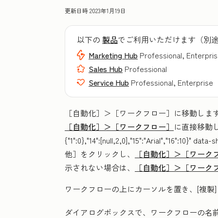
更新日時
2023年1月19日
以下の
製品
でご利用いただけます（別
Marketing Hub
Professional, Enterpri
Sales Hub
Professional
Service Hub
Professional, Enterprise
［自動化］＞
［ワークフロー］に移動しま
［自動化］＞
［ワークフロー］
に直接移動します。"
{"1":0},"14":[null,2,0],"15":"Arial","16":
他］をクリックし、
［自動化］＞
［ワーク
示されない場合は、
［自動化］＞
［ワーク
ワークフローの上にカーソルを置き、
[複製]
ダイアログボックスで、ワークフローの
名