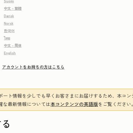
Suomi
中文 - 繁體
Dansk
Norsk
한국어
ไทย
中文 - 简体
English
アカウントをお持ちの方はこちら
ポート情報を少しでも早くお客さまにお届けするため、本コン
確な最新情報については
本コンテンツの英語版
をご覧ください
する