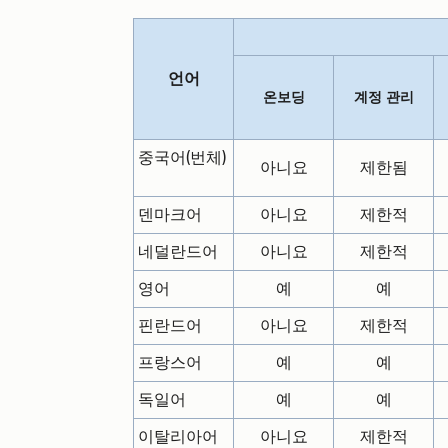
언어
온보딩
계정 관리
중국어(번체)
아니요
제한됨
덴마크어
아니요
제한적
네덜란드어
아니요
제한적
영어
예
예
핀란드어
아니요
제한적
프랑스어
예
예
독일어
예
예
이탈리아어
아니요
제한적