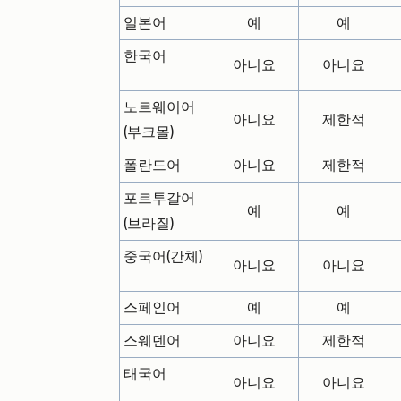
일본어
예
예
한국어
아니요
아니요
노르웨이어
아니요
제한적
(부크몰)
폴란드어
아니요
제한적
포르투갈어
예
예
(브라질)
중국어(간체)
아니요
아니요
스페인어
예
예
스웨덴어
아니요
제한적
태국어
아니요
아니요