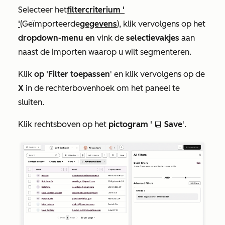
Selecteer het
filtercriterium '
'
(Geïmporteerde
gegevens
), klik vervolgens op het
dropdown-menu en
vink de
selectievakjes
aan
naast de importen waarop u wilt segmenteren.
Klik
op 'Filter toepassen
' en klik vervolgens op de
X
in de rechterbovenhoek om het paneel te
sluiten.
Klik rechtsboven op het
pictogram '
Save
'.
saveEditableViewIcon