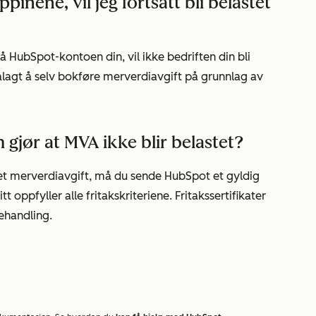
pinene, vil jeg fortsatt bli belastet
å HubSpot-kontoen din, vil ikke bedriften din bli
ålagt å selv bokføre merverdiavgift på grunnlag av
gjør at MVA ikke blir belastet?
lastet merverdiavgift, må du sende HubSpot et gyldig
tt oppfyller alle fritakskriteriene. Fritakssertifikater
ehandling.