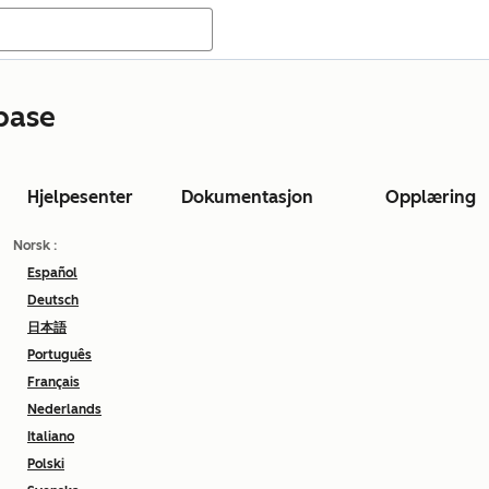
base
Hjelpesenter
Dokumentasjon
Opplæring
Norsk
:
Español
Deutsch
日本語
Português
Français
Nederlands
Italiano
Polski