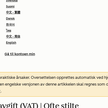
Svenska
Suomi
中文 - 繁體
Dansk
한국어
ไทย
中文 - 简体
English
Gå til kontoen min
 praktiske årsaker. Oversettelsen opprettes automatisk ved 
. Den engelske versjonen av denne artikkelen skal regnes so
r
.
gift (VAT) | Ofte stilte