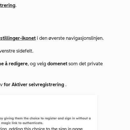
trering
.
stillinger-ikonet
i den øverste navigasjonslinjen.
enstre sidefelt.
e å redigere
, og velg
domenet
som det private
av
for Aktiver selvregistrering
.