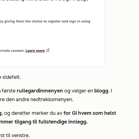
sidefelt.
n første
rullegardinmenyen
og velger en
blogg
. I
ære den andre nedtrekksmenyen.
g
, og deretter merker du av
for Gi hvem som helst
mer tilgang til fullstendige innlegg.
t til venstre.