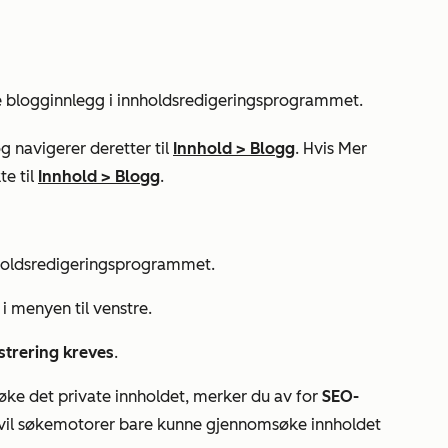
lle blogginnlegg i innholdsredigeringsprogrammet.
g navigerer deretter til
Innhold
>
Blogg
. Hvis
Mer
te til
Innhold
>
Blogg
.
nnholdsredigeringsprogrammet.
i menyen til venstre.
strering kreves
.
øke det private innholdet, merker du av for
SEO-
, vil søkemotorer bare kunne gjennomsøke innholdet