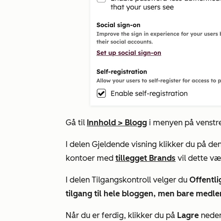
Gå til
Innhold
>
Blogg
i menyen på venstre 
I delen
Gjeldende visning
klikker du på de
kontoer med
tillegget Brands
vil dette v
I delen
Tilgangskontroll
velger du
Offentli
tilgang til hele bloggen, men bare medlem
Når du er ferdig, klikker du på
Lagre
neders