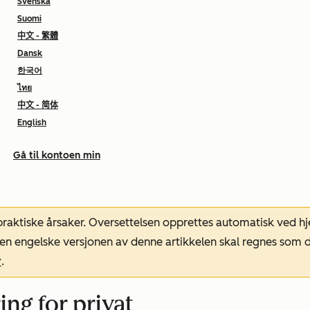
Svenska
Suomi
中文 - 繁體
Dansk
한국어
ไทย
中文 - 简体
English
Gå til kontoen min
 praktiske årsaker. Oversettelsen opprettes automatisk ved 
. Den engelske versjonen av denne artikkelen skal regnes so
r
.
ing for privat