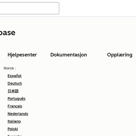
base
Hjelpesenter
Dokumentasjon
Opplæring
Norsk
:
Español
Deutsch
日本語
Português
Français
Nederlands
Italiano
Polski