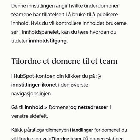
Denne innstillingen angir hvilke underdomener
teamene har tillatelse til å bruke til å publisere
innhold. Hvis du vil kontrollere innholdet brukerne
ser i innholdspanelet, kan du lære hvordan du
tildeler
innholdstilgang
.
Tilordne et domene til et team
I HubSpot-kontoen din klikker du på
innstillinger-ikonet
i den øverste
navigasjonslinjen.
Gå til
Innhold >
Domener
og nettadresser
i
venstre sidefelt.
Klikk på
rullegardinmenyen
Handlinger
for domenet du
på
.
vil tilordne, og velg
Tilordne team
domenestabben