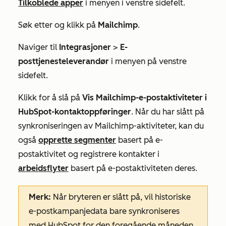
Tilkoblede apper
i menyen i venstre sidefelt.
Søk etter og klikk på
Mailchimp
.
Naviger til
Integrasjoner
>
E-
posttjenesteleverandør
i menyen på venstre
sidefelt.
Klikk for å slå på
Vis Mailchimp-e-postaktiviteter i
HubSpot-kontaktoppføringer
. Når du har slått på
synkroniseringen av Mailchimp-aktiviteter, kan du
også
opprette segmenter
basert på e-
postaktivitet og registrere kontakter i
arbeidsflyter
basert på e-postaktiviteten deres.
Merk:
Når bryteren er slått på, vil historiske
e-postkampanjedata bare synkroniseres
med HubSpot for den foregående måneden.