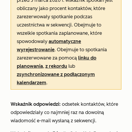
przed 3 marca 2020 r. wskaźnik spotkań jest
obliczany jako procent kontaktów, które
zarezerwowały spotkanie podczas
uczestnictwa w sekwencji. Obejmuje to
wszelkie spotkania zaplanowane, które
spowodowały
automatyczne
wyrejestrowanie
. Obejmuje to spotkania
zarezerwowane za pomocą
linku do
planowania
,
z rekordu
lub
zsynchronizowane z podłączonym
kalendarzem
.
Wskaźnik odpowiedzi:
odsetek kontaktów, które
odpowiedziały co najmniej raz na dowolną
wiadomość e-mail wysłaną z sekwencji.