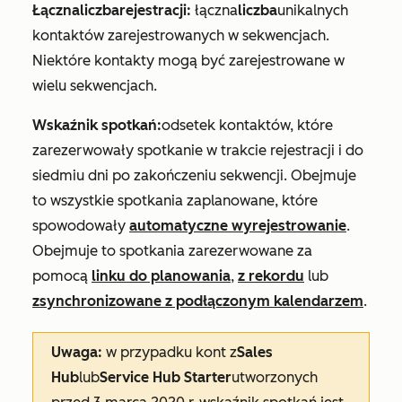
Łączna
liczba
rejestracji:
łączna
liczba
unikalnych
kontaktów zarejestrowanych w sekwencjach.
Niektóre kontakty mogą być zarejestrowane w
wielu sekwencjach.
Wskaźnik spotkań:
odsetek kontaktów, które
zarezerwowały spotkanie w trakcie rejestracji i do
siedmiu dni po zakończeniu sekwencji. Obejmuje
to wszystkie spotkania zaplanowane, które
spowodowały
automatyczne wyrejestrowanie
.
Obejmuje to spotkania zarezerwowane za
pomocą
linku do planowania
,
z rekordu
lub
zsynchronizowane z podłączonym kalendarzem
.
Uwaga:
w przypadku kont z
Sales
Hub
lub
Service Hub Starter
utworzonych