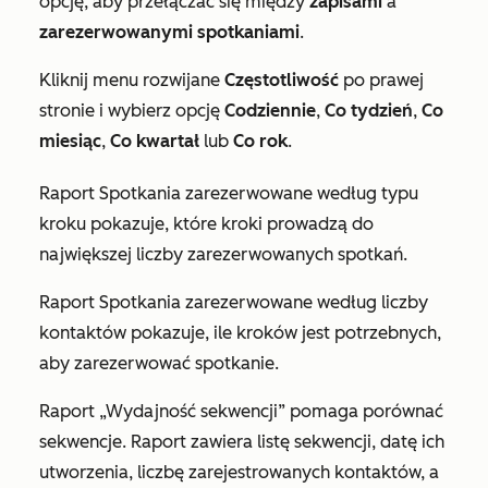
opcję, aby przełączać się między
zapisami
a
zarezerwowanymi spotkaniami
.
Kliknij menu rozwijane
Częstotliwość
po prawej
stronie i wybierz opcję
Codziennie
,
Co tydzień
,
Co
miesiąc
,
Co kwartał
lub
Co rok
.
Raport
Spotkania zarezerwowane według typu
kroku
pokazuje, które kroki prowadzą do
największej liczby zarezerwowanych spotkań.
Raport
Spotkania zarezerwowane według liczby
kontaktów
pokazuje, ile kroków jest potrzebnych,
aby zarezerwować spotkanie.
Raport
„Wydajność sekwencji”
pomaga porównać
sekwencje. Raport zawiera listę sekwencji, datę ich
utworzenia, liczbę zarejestrowanych kontaktów, a