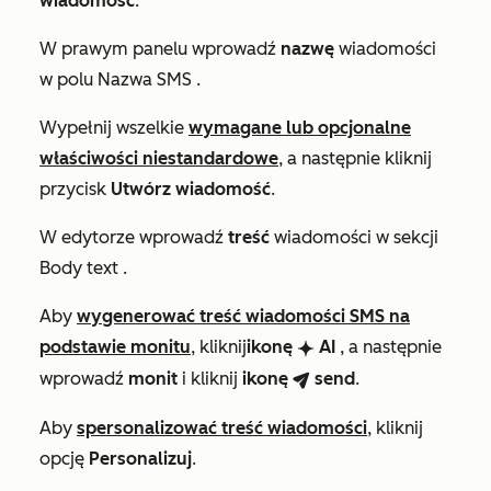
wiadomość
.
W prawym panelu wprowadź
nazwę
wiadomości
w polu
Nazwa SMS
.
Wypełnij wszelkie
wymagane lub opcjonalne
właściwości niestandardowe
, a następnie kliknij
przycisk
Utwórz wiadomość
.
W edytorze
wprowadź
treść
wiadomości w sekcji
Body text
.
Aby
wygenerować treść wiadomości SMS na
podstawie monitu
, kliknij
ikonę
AI
, a następnie
breezeSingleStar
wprowadź
monit
i kliknij
ikonę
send
.
breezeSend
Aby
spersonalizować treść wiadomości
, kliknij
opcję
Personalizuj
.